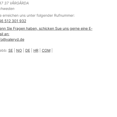
47 37 VÅRGÅRDA
chweden
e erreichen uns unter folgender Rufnummer:
46 512 301 932
nn Sie Fragen haben, schicken Sue uns gerne eine E-
il an:
fo@valeryd.de
ebb:
SE
|
NO
|
DE
|
HR
|
COM
|