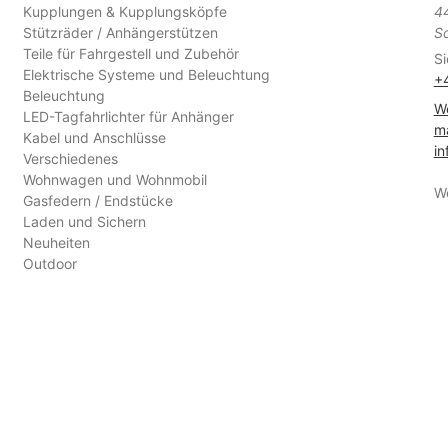
Kupplungen & Kupplungsköpfe
4
Stützräder / Anhängerstützen
S
Teile für Fahrgestell und Zubehör
Si
Elektrische Systeme und Beleuchtung
+
Beleuchtung
We
LED-Tagfahrlichter für Anhänger
ma
Kabel und Anschlüsse
in
Verschiedenes
Wohnwagen und Wohnmobil
W
Gasfedern / Endstücke
Laden und Sichern
Neuheiten
Outdoor