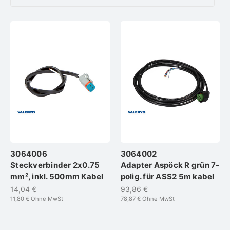
3064006
3064002
Steckverbinder 2x0.75
Adapter Aspöck R grün 7-
mm², inkl. 500mm Kabel
polig. für ASS2 5m kabel
14,04 €
93,86 €
11,80 €
Ohne MwSt
78,87 €
Ohne MwSt