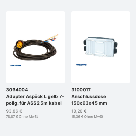
3064004
3100017
Adapter Aspöck L gelb 7-
Anschlussdose
polig. für ASS2 5m kabel
150x93x45 mm
93,86 €
18,28 €
78,87 €
Ohne MwSt
15,36 €
Ohne MwSt