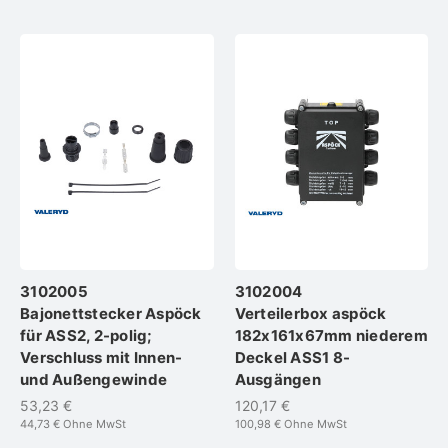
3102005
3102004
Bajonettstecker Aspöck
Verteilerbox aspöck
für ASS2, 2-polig;
182x161x67mm niederem
Verschluss mit Innen-
Deckel ASS1 8-
und Außengewinde
Ausgängen
53,23 €
120,17 €
44,73 €
Ohne MwSt
100,98 €
Ohne MwSt