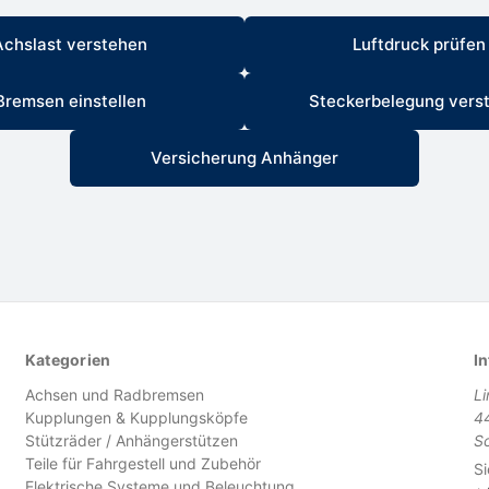
Achslast verstehen
Luftdruck prüfen
Bremsen einstellen
Steckerbelegung vers
Versicherung Anhänger
Kategorien
In
Achsen und Radbremsen
L
Kupplungen & Kupplungsköpfe
4
Stützräder / Anhängerstützen
S
Teile für Fahrgestell und Zubehör
Si
Elektrische Systeme und Beleuchtung