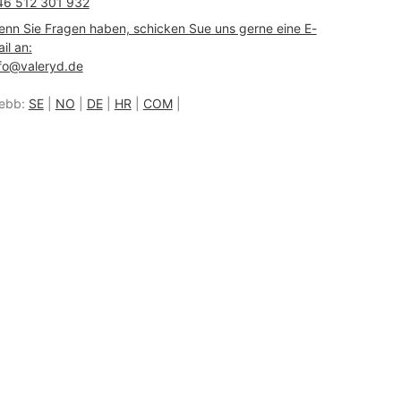
46 512 301 932
nn Sie Fragen haben, schicken Sue uns gerne eine E-
il an:
fo@valeryd.de
ebb:
SE
|
NO
|
DE
|
HR
|
COM
|