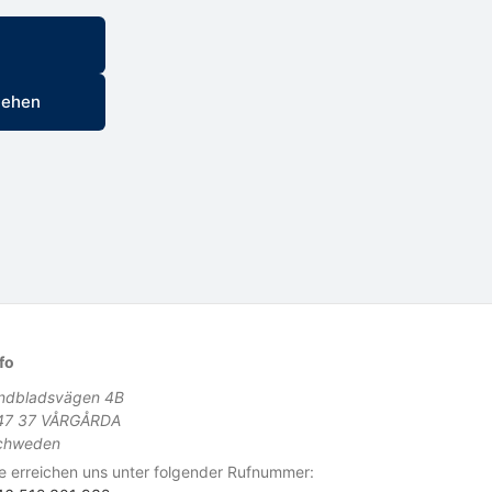
tehen
fo
indbladsvägen 4B
47 37 VÅRGÅRDA
chweden
e erreichen uns unter folgender Rufnummer: