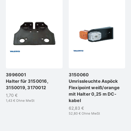
3996001
3150060
Halter für 3150016,
Umrissleuchte Aspöck
3150019, 3170012
Flexipoint weiß/orange
mit Halter 0,25 m DC-
1,70 €
kabel
1,43 €
Ohne MwSt
62,83 €
52,80 €
Ohne MwSt