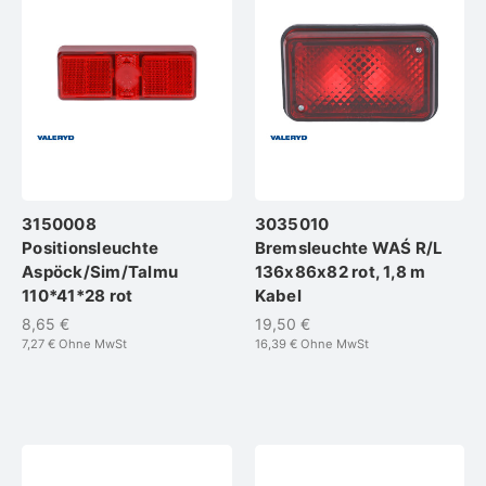
3150008
3035010
Positionsleuchte
Bremsleuchte WAŚ R/L
Aspöck/Sim/Talmu
136x86x82 rot, 1,8 m
110*41*28 rot
Kabel
8,65 €
19,50 €
7,27 €
Ohne MwSt
16,39 €
Ohne MwSt