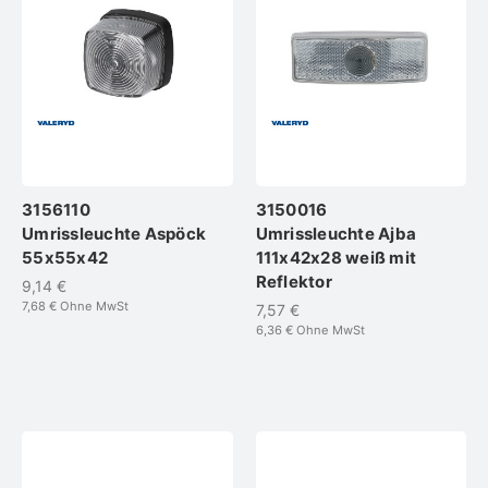
3156110
3150016
Umrissleuchte Aspöck
Umrissleuchte Ajba
55x55x42
111x42x28 weiß mit
Reflektor
9,14 €
7,68 €
Ohne MwSt
7,57 €
6,36 €
Ohne MwSt