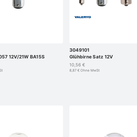
3049101
1057 12V/21W BA15S
Glühbirne Satz 12V
10,56 €
St
8,87 €
Ohne MwSt