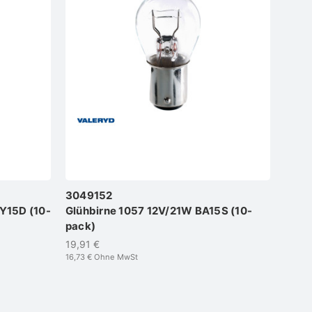
3049152
Y15D (10-
Glühbirne 1057 12V/21W BA15S (10-
pack)
19,91 €
16,73 €
Ohne MwSt