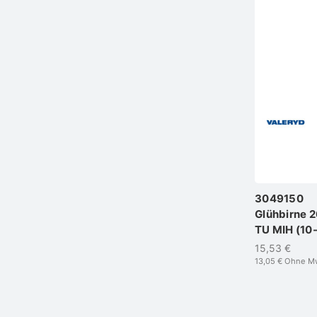
3049150
Glühbirne 
TU MIH (10
15,53 €
13,05 €
Ohne M