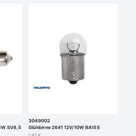
3049002
/5W SV8,5
Glühbirne 2641 12V/10W BA15S
1,87 €