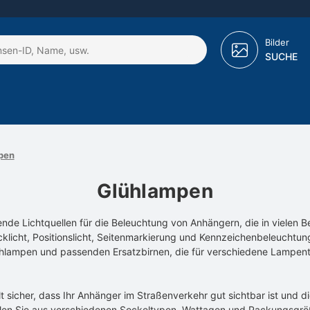
Bilder
SUCHE
pen
Glühlampen
de Lichtquellen für die Beleuchtung von Anhängern, die in vielen B
cklicht, Positionslicht, Seitenmarkierung und Kennzeichenbeleuchtun
lühlampen und passenden Ersatzbirnen, die für verschiedene Lamp
lt sicher, dass Ihr Anhänger im Straßenverkehr gut sichtbar ist und d
hlen Sie aus verschiedenen Sockeltypen, Wattagen und Packungsgr