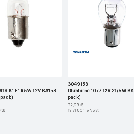
3049153
2619 B1 E1 R5W 12V BA15S
Glühbirne 1077 12V 21/5W BA
-pack)
pack)
22,98 €
wSt
19,31 €
Ohne MwSt