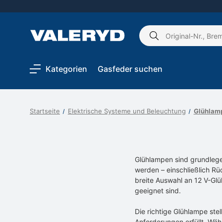
Schlagwort
suchen:
Kategorien
Gasfeder suchen
Startseite
Elektrische Systeme und Beleuchtung
Glühlam
Glühlampen sind grundlegen
werden – einschließlich Rü
breite Auswahl an 12 V-G
geeignet sind.
Die richtige Glühlampe stel
Anforderungen erfüllt. Wä