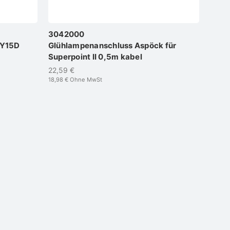
3042000
AY15D
Glühlampenanschluss Aspöck für
Superpoint II 0,5m kabel
22,59 €
18,98 €
Ohne MwSt