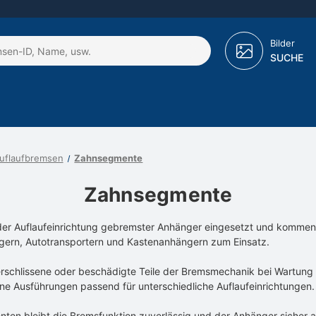
Bilder
SUCHE
Auflaufbremsen
Zahnsegmente
Zahnsegmente
er Auflaufeinrichtung gebremster Anhänger eingesetzt und komme
ngern, Autotransportern und Kastenanhängern zum Einsatz.
 verschlissene oder beschädigte Teile der Bremsmechanik bei Wartung
ne Ausführungen passend für unterschiedliche Auflaufeinrichtungen.
en bleibt die Bremsfunktion zuverlässig und der Anhänger sicher ab