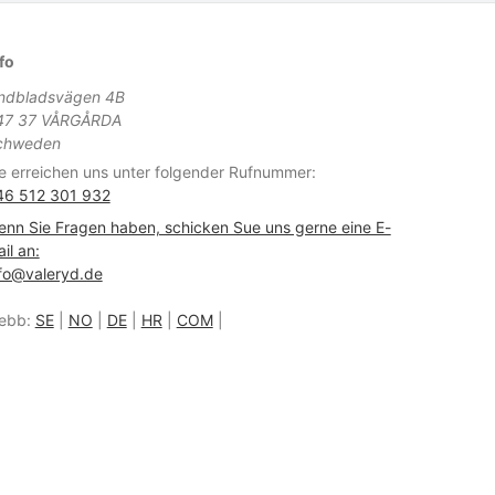
fo
indbladsvägen 4B
47 37 VÅRGÅRDA
chweden
e erreichen uns unter folgender Rufnummer:
46 512 301 932
nn Sie Fragen haben, schicken Sue uns gerne eine E-
il an:
fo@valeryd.de
ebb:
SE
|
NO
|
DE
|
HR
|
COM
|