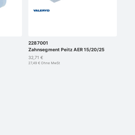
2287001
Zahnsegment Peitz AER 15/20/25
32,71 €
27,49 €
Ohne MwSt