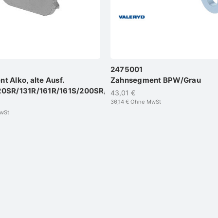
2475001
 Alko, alte Ausf.
Zahnsegment BPW/Grau
20SR/131R/161R/161S/200SR/251S
43,01 €
36,14 €
Ohne MwSt
wSt