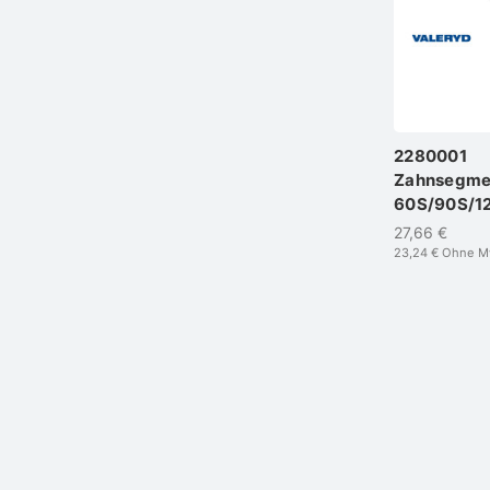
2280001
Zahnsegment
60S/90S/1
27,66 €
23,24 €
Ohne M