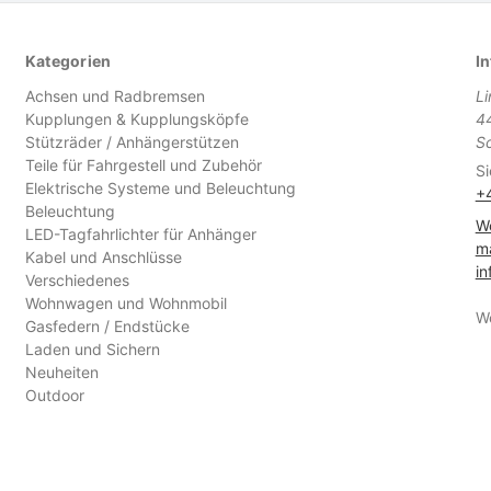
Kategorien
In
Achsen und Radbremsen
L
Kupplungen & Kupplungsköpfe
4
Stützräder / Anhängerstützen
S
Teile für Fahrgestell und Zubehör
Si
Elektrische Systeme und Beleuchtung
+
Beleuchtung
We
LED-Tagfahrlichter für Anhänger
ma
Kabel und Anschlüsse
in
Verschiedenes
Wohnwagen und Wohnmobil
W
Gasfedern / Endstücke
Laden und Sichern
Neuheiten
Outdoor