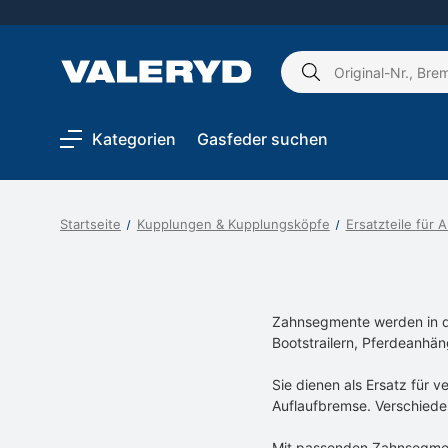
Schlagwort
suchen:
Kategorien
Gasfeder suchen
Startseite
Kupplungen & Kupplungsköpfe
Ersatzteile für 
Zahnsegmente werden in d
Bootstrailern, Pferdeanhä
Sie dienen als Ersatz für
Auflaufbremse. Verschiede
Mit passenden Zahnsegment