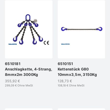
6510181
6510151
Anschlagkette, 4-Strang,
Kettenstück G80
8mmx2m 3000Kg
10mmx3,5m, 3150Kg
355,92 €
128,73 €
299,09 €
Ohne MwSt
108,18 €
Ohne MwSt