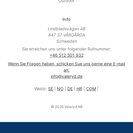
Outdoor
Info
Lindbladsvägen 4B
447 37 VÅRGÅRDA
Schweden
Sie erreichen uns unter folgender Rufnummer:
+46 512 301 932
Wenn Sie Fragen haben, schicken Sue uns gerne eine E-mail
an:
info@valeryd.de
Webb:
SE
|
NO
|
DE
|
HR
|
COM
|
© 2026 Valeryd AB