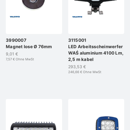
3990007
3115001
Magnet lose Ø 76mm
LED Arbeitsscheinwerfer
WAŚ aluminium 4100 Lm,
9,01 €
2,5 m kabel
7,57 €
Ohne MwSt
293,53 €
246,66 €
Ohne MwSt