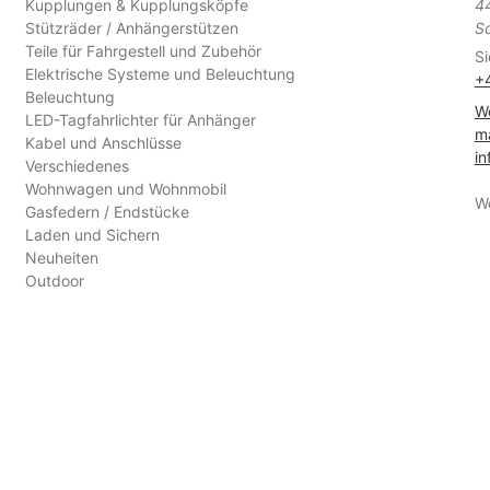
Kupplungen & Kupplungsköpfe
4
Stützräder / Anhängerstützen
S
Teile für Fahrgestell und Zubehör
Si
Elektrische Systeme und Beleuchtung
+
Beleuchtung
We
LED-Tagfahrlichter für Anhänger
ma
Kabel und Anschlüsse
in
Verschiedenes
Wohnwagen und Wohnmobil
W
Gasfedern / Endstücke
Laden und Sichern
Neuheiten
Outdoor