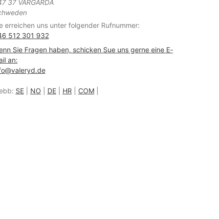
47 37 VÅRGÅRDA
chweden
e erreichen uns unter folgender Rufnummer:
46 512 301 932
nn Sie Fragen haben, schicken Sue uns gerne eine E-
il an:
fo@valeryd.de
ebb:
SE
|
NO
|
DE
|
HR
|
COM
|