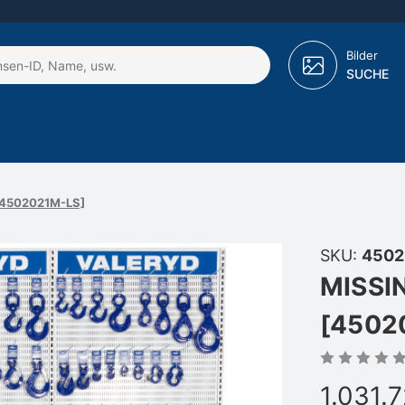
Bilder
SUCHE
[4502021M-LS]
SKU:
4502
MISSI
[4502
1.031.