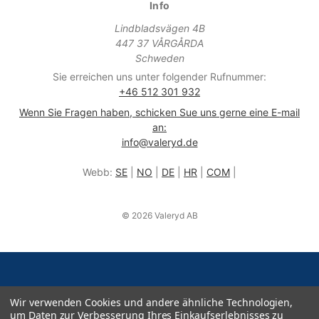
Info
Lindbladsvägen 4B
447 37 VÅRGÅRDA
Schweden
Sie erreichen uns unter folgender Rufnummer:
+46 512 301 932
Wenn Sie Fragen haben, schicken Sue uns gerne eine E-mail
an:
info@valeryd.de
Webb:
SE
|
NO
|
DE
|
HR
|
COM
|
© 2026 Valeryd AB
Wir verwenden Cookies und andere ähnliche Technologien,
um Daten zur Verbesserung Ihres Einkaufserlebnisses zu