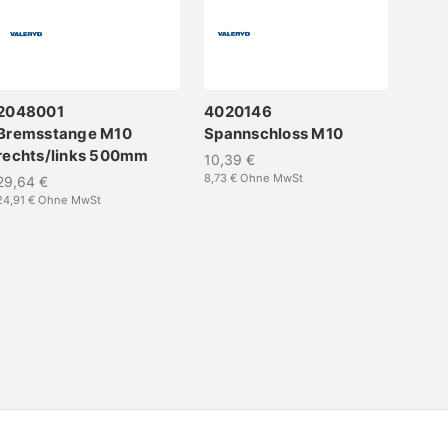
2048001
4020146
Bremsstange M10
Spannschloss M10
rechts/links 500mm
10,39 €
8,73 €
Ohne MwSt
29,64 €
24,91 €
Ohne MwSt