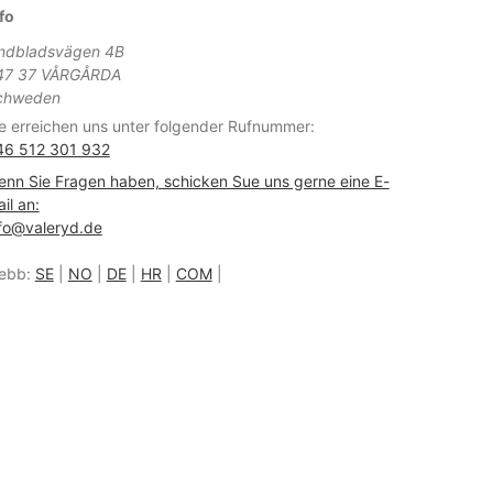
fo
indbladsvägen 4B
47 37 VÅRGÅRDA
chweden
e erreichen uns unter folgender Rufnummer:
46 512 301 932
nn Sie Fragen haben, schicken Sue uns gerne eine E-
il an:
fo@valeryd.de
ebb:
SE
|
NO
|
DE
|
HR
|
COM
|