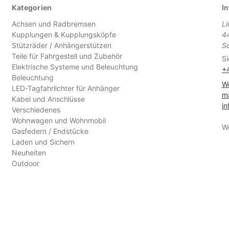
Kategorien
In
Achsen und Radbremsen
L
Kupplungen & Kupplungsköpfe
4
Stützräder / Anhängerstützen
S
Teile für Fahrgestell und Zubehör
Si
Elektrische Systeme und Beleuchtung
+
Beleuchtung
We
LED-Tagfahrlichter für Anhänger
ma
Kabel und Anschlüsse
in
Verschiedenes
Wohnwagen und Wohnmobil
W
Gasfedern / Endstücke
Laden und Sichern
Neuheiten
Outdoor