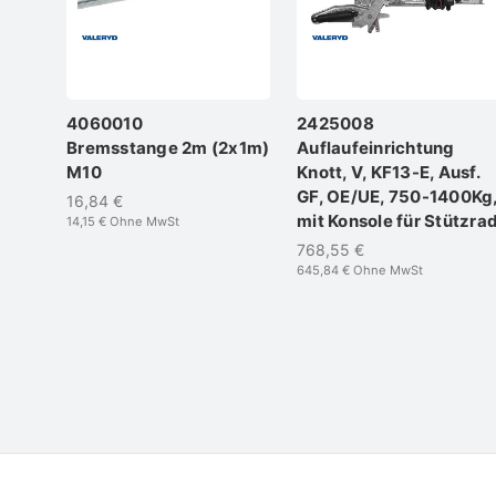
4060010
2425008
Bremsstange 2m (2x1m)
Auflaufeinrichtung
M10
Knott, V, KF13-E, Ausf.
GF, OE/UE, 750-1400Kg
16,84 €
mit Konsole für Stützra
14,15 €
Ohne MwSt
768,55 €
645,84 €
Ohne MwSt