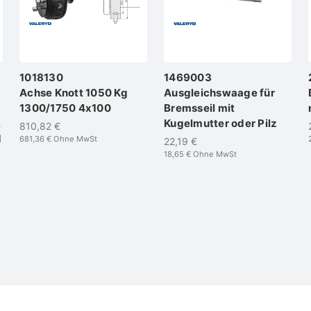
1018130
1469003
Achse Knott 1050 Kg
Ausgleichswaage für
1300/1750 4x100
Bremsseil mit
,
Kugelmutter oder Pilz
810,82 €
d
681,36 €
Ohne MwSt
22,19 €
18,65 €
Ohne MwSt