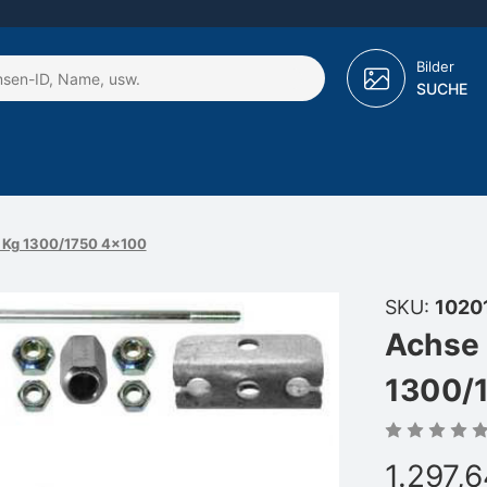
Bilder
SUCHE
0 Kg 1300/1750 4x100
SKU:
1020
Achse 
1300/
1.297,