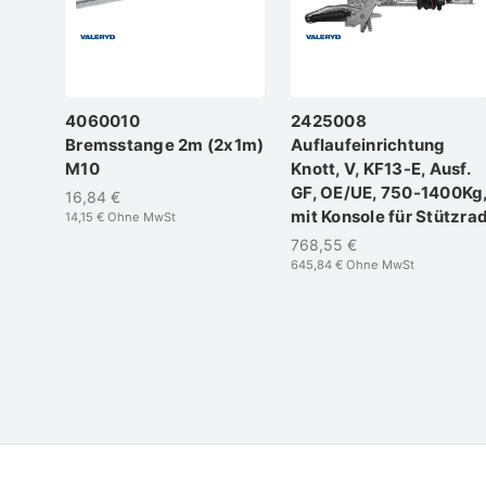
4060010
2425008
Bremsstange 2m (2x1m)
Auflaufeinrichtung
M10
Knott, V, KF13-E, Ausf.
GF, OE/UE, 750-1400Kg
16,84 €
mit Konsole für Stützra
14,15 €
Ohne MwSt
768,55 €
645,84 €
Ohne MwSt