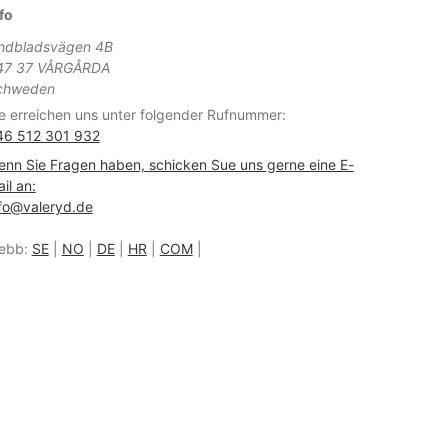
fo
indbladsvägen 4B
47 37 VÅRGÅRDA
chweden
e erreichen uns unter folgender Rufnummer:
46 512 301 932
nn Sie Fragen haben, schicken Sue uns gerne eine E-
il an:
fo@valeryd.de
ebb:
SE
|
NO
|
DE
|
HR
|
COM
|