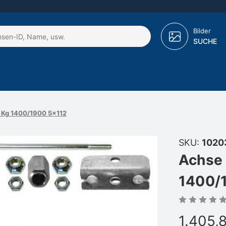
Bilder
SUCHE
0 Kg 1400/1900 5x112
SKU:
1020
Achse 
1400/
1.405,