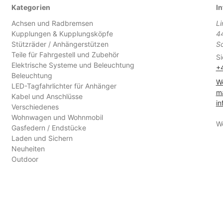
Kategorien
In
Achsen und Radbremsen
L
Kupplungen & Kupplungsköpfe
4
Stützräder / Anhängerstützen
S
Teile für Fahrgestell und Zubehör
Si
Elektrische Systeme und Beleuchtung
+
Beleuchtung
We
LED-Tagfahrlichter für Anhänger
ma
Kabel und Anschlüsse
in
Verschiedenes
Wohnwagen und Wohnmobil
W
Gasfedern / Endstücke
Laden und Sichern
Neuheiten
Outdoor