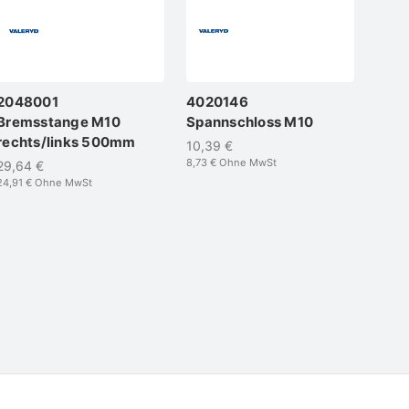
2048001
4020146
Bremsstange M10
Spannschloss M10
rechts/links 500mm
10,39 €
8,73 €
Ohne MwSt
29,64 €
24,91 €
Ohne MwSt