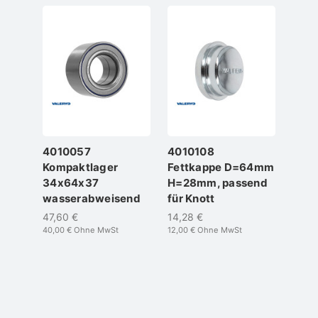
4010057
4010108
1500
Kompaktlager
Fettkappe D=64mm
Sech
34x64x37
H=28mm, passend
M12X
wasserabweisend
für Knott
2x
selb
47,60 €
14,28 €
Mutt
40,00 €
Ohne MwSt
12,00 €
Ohne MwSt
Unte
5,97 
5,02 €