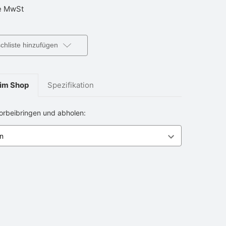
 MwSt
hliste hinzufügen
im Shop
Spezifikation
vorbeibringen und abholen: