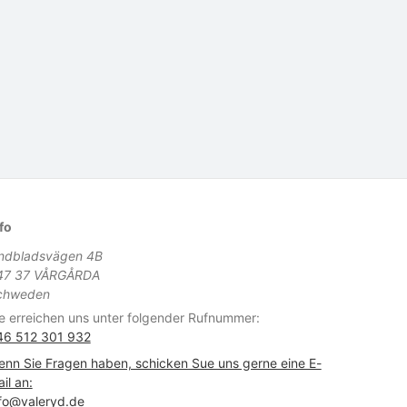
fo
indbladsvägen 4B
47 37 VÅRGÅRDA
chweden
e erreichen uns unter folgender Rufnummer:
46 512 301 932
nn Sie Fragen haben, schicken Sue uns gerne eine E-
il an:
fo@valeryd.de