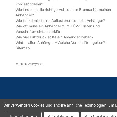
vorgeschrieben?
Wie finde ich die richtige Achse oder Bremse für meinen
Anhänger?
Wie funktioniert eine Auflaufbremse beim Anhänger?
Wie oft muss ein Anhänger zum TÜV? Fristen und
Vorschriften einfach erklärt
Wie viel Luftdruck sollte ein Anhänger haben?
Winterreifen Anhänger – Welche Vorschriften gelten?
Sitemap
© 2026 Valeryd AB
Wir verwenden Cookies und andere ähnliche Technologien, um D
Einstellungen
Alle ablehnen
Alle Cookies ak