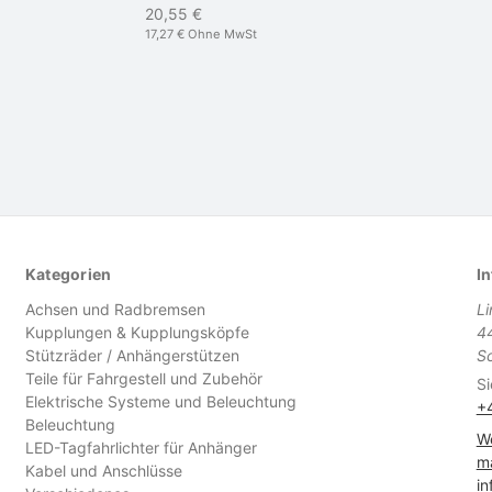
20,55 €
17,27 €
Ohne MwSt
Kategorien
In
Achsen und Radbremsen
L
Kupplungen & Kupplungsköpfe
4
Stützräder / Anhängerstützen
S
Teile für Fahrgestell und Zubehör
Si
Elektrische Systeme und Beleuchtung
+
Beleuchtung
We
LED-Tagfahrlichter für Anhänger
ma
Kabel und Anschlüsse
in