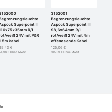
3152000
3152001
323
Begrenzungsleuchte
Begrenzungsleuchte
Aspö
Aspöck Superpoint II
Aspöck Superpoint III
Begr
116x75x35mm R/L
98,6x64mm R/L
Rot/
rot/weiß 24V mit P&R
rot/weiß 24V mit 4m
123
1,5m kabel
offenes ende Kabel
14,3
12,05 
65,43 €
125,06 €
54,98 €
Ohne MwSt
105,09 €
Ohne MwSt
fo