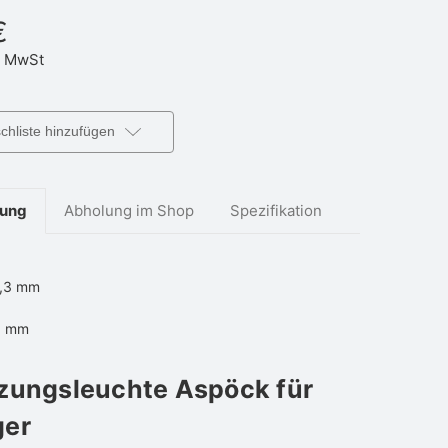
€
 MwSt
hliste hinzufügen
bung
Abholung im Shop
Spezifikation
,3 mm
0 mm
zungsleuchte Aspöck für
er