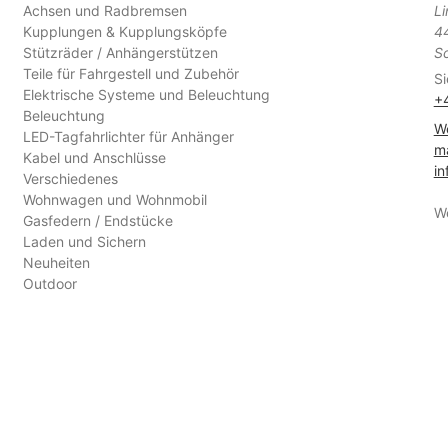
Achsen und Radbremsen
L
Kupplungen & Kupplungsköpfe
4
Stützräder / Anhängerstützen
S
Teile für Fahrgestell und Zubehör
Si
Elektrische Systeme und Beleuchtung
+
Beleuchtung
We
LED-Tagfahrlichter für Anhänger
ma
Kabel und Anschlüsse
in
Verschiedenes
Wohnwagen und Wohnmobil
W
Gasfedern / Endstücke
Laden und Sichern
Neuheiten
Outdoor