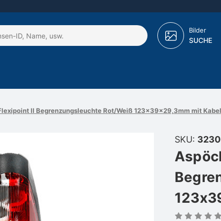
Bilder
SUCHE
lexipoint II Begrenzungsleuchte Rot/Weiß 123x39x29,3mm mit Kabe
SKU:
3230
Aspöck
Begre
123x3