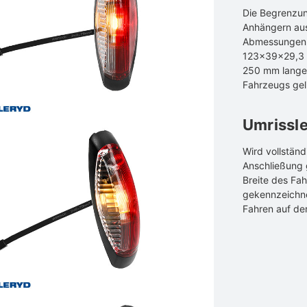
Die Begrenzun
Anhängern aus
Abmessungen 
123×39×29,3 m
250 mm langen
Fahrzeugs geli
Umrissl
Wird vollständ
Anschließung g
Breite des Fah
gekennzeichnet
Fahren auf der