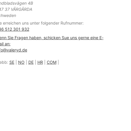
indbladsvägen 4B
47 37 VÅRGÅRDA
chweden
e erreichen uns unter folgender Rufnummer:
46 512 301 932
nn Sie Fragen haben, schicken Sue uns gerne eine E-
il an:
fo@valeryd.de
ebb:
SE
|
NO
|
DE
|
HR
|
COM
|