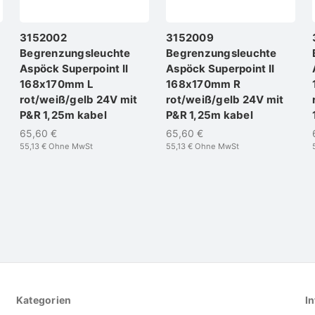
3152002
3152009
Begrenzungsleuchte
Begrenzungsleuchte
Aspöck Superpoint II
Aspöck Superpoint II
168x170mm L
168x170mm R
rot/weiß/gelb 24V mit
rot/weiß/gelb 24V mit
P&R 1,25m kabel
P&R 1,25m kabel
65,60 €
65,60 €
55,13 €
Ohne MwSt
55,13 €
Ohne MwSt
Kategorien
In