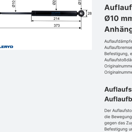
Auflau
Ø10 mm
Anhäng
Auflaufdämpfe
Auflaufbrems
Befestigung, 
Auflaufstoßdä
Originalnumme
Originalnumme
Auflaufs
Auflauf
Der Auflaufst
die Bewegung 
gegen das Zug
Befestigung 