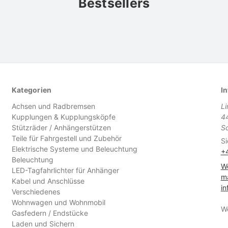
Bestsellers
Kategorien
In
Achsen und Radbremsen
L
Kupplungen & Kupplungsköpfe
4
Stützräder / Anhängerstützen
S
Teile für Fahrgestell und Zubehör
Si
Elektrische Systeme und Beleuchtung
+
Beleuchtung
We
LED-Tagfahrlichter für Anhänger
ma
Kabel und Anschlüsse
in
Verschiedenes
Wohnwagen und Wohnmobil
W
Gasfedern / Endstücke
Laden und Sichern