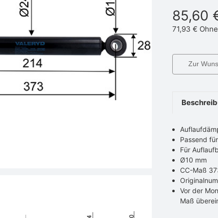
85,60 
71,93 €
Ohne
Zur Wunsc
Beschrei
Auflaufdäm
Passend fü
Für Auflau
Ø10 mm
CC-Maß 3
Originalnu
Vor der Mon
Maß überei