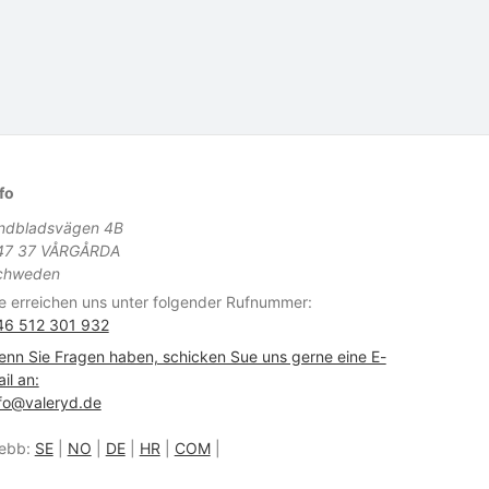
fo
indbladsvägen 4B
47 37 VÅRGÅRDA
chweden
e erreichen uns unter folgender Rufnummer:
46 512 301 932
nn Sie Fragen haben, schicken Sue uns gerne eine E-
il an:
fo@valeryd.de
ebb:
SE
|
NO
|
DE
|
HR
|
COM
|