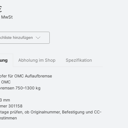
€
 MwSt
hliste hinzufügen
bung
Abholung im Shop
Spezifikation
pfer für OMC Auflaufbremse
r OMC
fbremsen 750–1300 kg
73 mm
mmer 301158
tage prüfen, ob Originalnummer, Befestigung und CC-
nstimmen