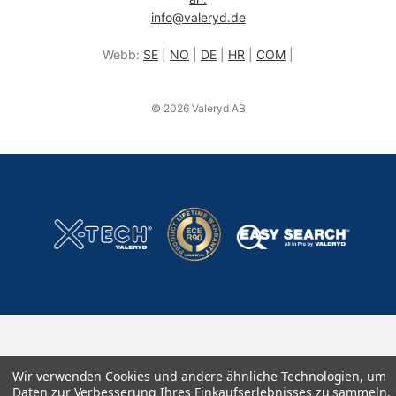
info@valeryd.de
Webb:
SE
|
NO
|
DE
|
HR
|
COM
|
© 2026 Valeryd AB
Wir verwenden Cookies und andere ähnliche Technologien, um
Daten zur Verbesserung Ihres Einkaufserlebnisses zu sammeln.