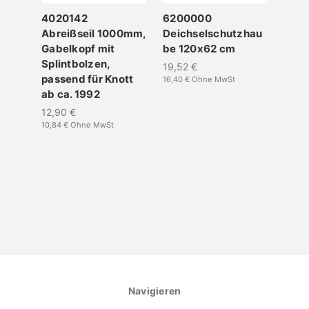
4020142
6200000
223
Abreißseil 1000mm,
Deichselschutzhau
Falt
Gabelkopf mit
be 120x62 cm
KF/
Splintbolzen,
27/3
19,52 €
passend für Knott
75/
16,40 €
Ohne MwSt
ab ca. 1992
27,05
22,73 
12,90 €
10,84 €
Ohne MwSt
Navigieren