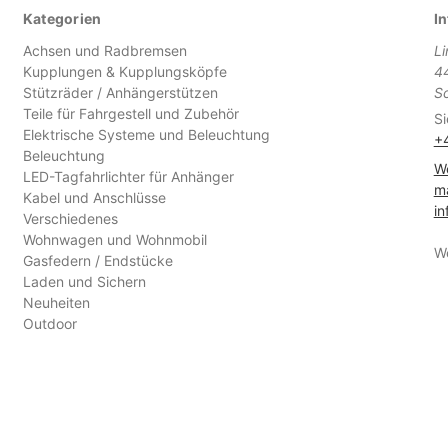
Kategorien
In
Achsen und Radbremsen
L
Kupplungen & Kupplungsköpfe
4
Stützräder / Anhängerstützen
S
Teile für Fahrgestell und Zubehör
Si
Elektrische Systeme und Beleuchtung
+
Beleuchtung
We
LED-Tagfahrlichter für Anhänger
ma
Kabel und Anschlüsse
in
Verschiedenes
Wohnwagen und Wohnmobil
W
Gasfedern / Endstücke
Laden und Sichern
Neuheiten
Outdoor