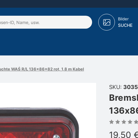
Bilder
SUCHE
chte WAŚ R/L 136x86x82 rot, 1,8 m Kabel
SKU:
3035
Brems
136x86
19,50 