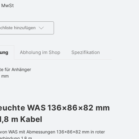
 MwSt
hliste hinzufügen
bung
Abholung im Shop
Spezifikation
te für Anhänger
2 mm
euchte WAS 136×86×82 mm
 1,8 m Kabel
 von WAS mit Abmessungen 136×86×82 mm in roter
erbindung 1,8 m.