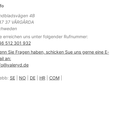
fo
indbladsvägen 4B
47 37 VÅRGÅRDA
chweden
e erreichen uns unter folgender Rufnummer:
46 512 301 932
nn Sie Fragen haben, schicken Sue uns gerne eine E-
il an:
fo@valeryd.de
ebb:
SE
|
NO
|
DE
|
HR
|
COM
|