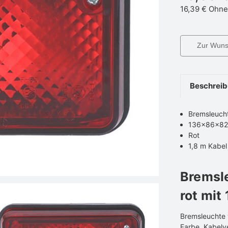
16,39 €
Ohne
Zur Wunsc
Beschrei
Bremsleuch
136×86×8
Rot
1,8 m Kabel
Bremsl
rot mit
Bremsleuchte
Farbe. Kabelv