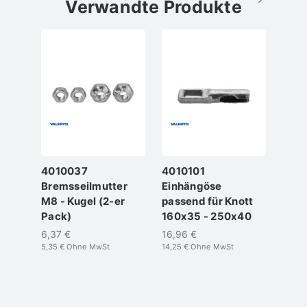
Verwandte Produkte
4010037
4010101
401
Bremsseilmutter
Einhängöse
Gabe
M8 - Kugel (2-er
passend für Knott
ES-B
Pack)
160x35 - 250x40
CC=
Pac
6,37 €
16,96 €
5,35 €
Ohne MwSt
14,25 €
Ohne MwSt
19,0
16,04 