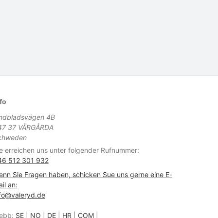
fo
indbladsvägen 4B
47 37 VÅRGÅRDA
chweden
e erreichen uns unter folgender Rufnummer:
46 512 301 932
nn Sie Fragen haben, schicken Sue uns gerne eine E-
il an:
fo@valeryd.de
ebb:
SE
|
NO
|
DE
|
HR
|
COM
|