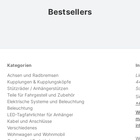
Bestsellers
Kategorien
In
Achsen und Radbremsen
L
Kupplungen & Kupplungsköpfe
4
Stützräder / Anhängerstützen
S
Teile für Fahrgestell und Zubehör
Si
Elektrische Systeme und Beleuchtung
+
Beleuchtung
We
LED-Tagfahrlichter für Anhänger
ma
Kabel und Anschlüsse
in
Verschiedenes
Wohnwagen und Wohnmobil
W