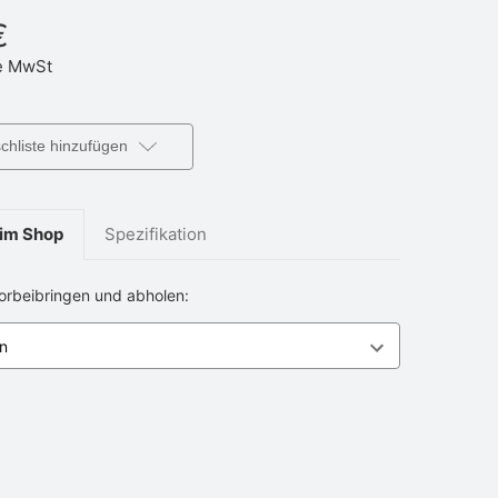
€
 MwSt
hliste hinzufügen
im Shop
Spezifikation
vorbeibringen und abholen: