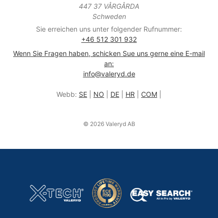
447 37 VÅRGÅRDA
Schweden
Sie erreichen uns unter folgender Rufnummer:
+46 512 301 932
Wenn Sie Fragen haben, schicken Sue uns gerne eine E-mail
an:
info@valeryd.de
Webb:
SE
|
NO
|
DE
|
HR
|
COM
|
© 2026 Valeryd AB