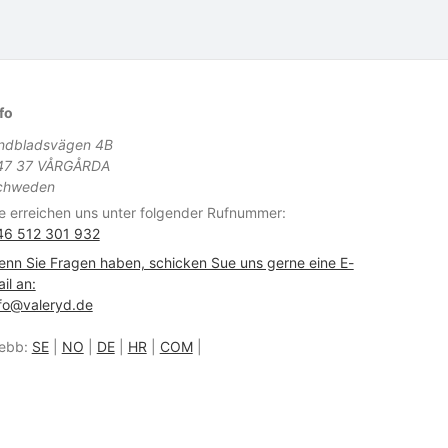
fo
indbladsvägen 4B
47 37 VÅRGÅRDA
chweden
e erreichen uns unter folgender Rufnummer:
46 512 301 932
nn Sie Fragen haben, schicken Sue uns gerne eine E-
il an:
fo@valeryd.de
ebb:
SE
|
NO
|
DE
|
HR
|
COM
|