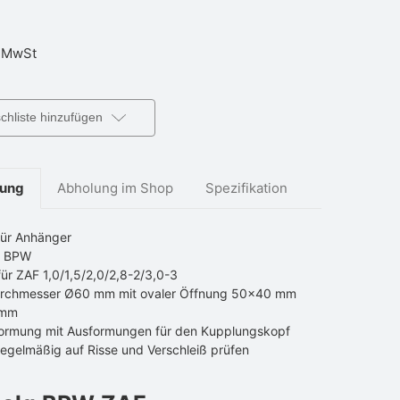
 MwSt
hliste hinzufügen
bung
Abholung im Shop
Spezifikation
für Anhänger
r BPW
ür ZAF 1,0/1,5/2,0/2,8-2/3,0-3
rchmesser Ø60 mm mit ovaler Öffnung 50×40 mm
 mm
ormung mit Ausformungen für den Kupplungskopf
regelmäßig auf Risse und Verschleiß prüfen