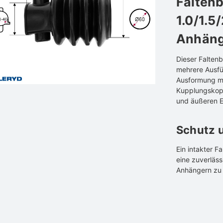
Falten
1.0/1.5
Anhäng
Dieser Falten
mehrere Ausfü
Ausformung mi
Kupplungskopf
und äußeren E
Schutz u
Ein intakter F
eine zuverläs
Anhängern zu 