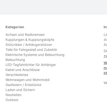
Kategorien
In
Achsen und Radbremsen
L
Kupplungen & Kupplungsköpfe
4
Stützräder / Anhängerstützen
S
Teile für Fahrgestell und Zubehör
Si
Elektrische Systeme und Beleuchtung
+
Beleuchtung
We
LED-Tagfahrlichter für Anhänger
ma
Kabel und Anschlüsse
in
Verschiedenes
Wohnwagen und Wohnmobil
W
Gasfedern / Endstücke
Laden und Sichern
Neuheiten
Outdoor