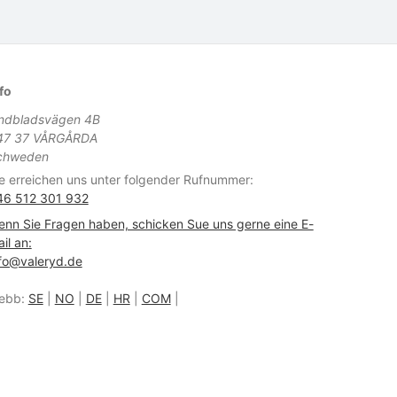
fo
indbladsvägen 4B
47 37 VÅRGÅRDA
chweden
e erreichen uns unter folgender Rufnummer:
46 512 301 932
nn Sie Fragen haben, schicken Sue uns gerne eine E-
il an:
fo@valeryd.de
ebb:
SE
|
NO
|
DE
|
HR
|
COM
|