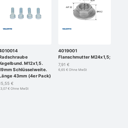
4010014
4019001
401
Radschraube
Flanschmutter M24x1,5;
Sich
Kegelbund. M12x1,5.
für 
7,91 €
19mm Schlüsselweite.
39x7
6,65 €
Ohne MwSt
Länge 43mm (4er Pack)
401
15,55 €
2,17 
13,07 €
Ohne MwSt
1,82 €