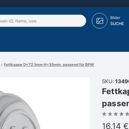
Bilder
SUCHE
Fettkappe D=72,1mm H=35mm, passend für BPW
SKU:
1349
Fettk
passe
16,14 €