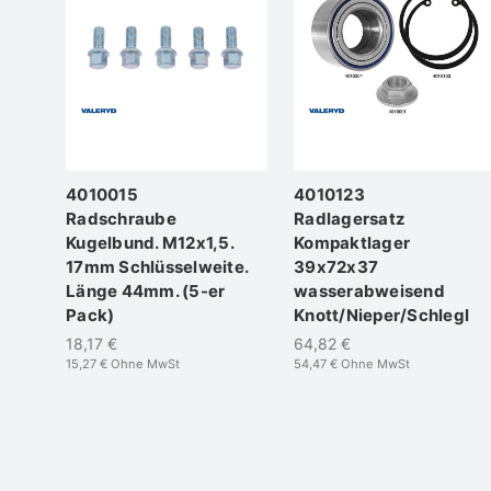
4010015
4010123
Radschraube
Radlagersatz
Kugelbund. M12x1,5.
Kompaktlager
17mm Schlüsselweite.
39x72x37
Länge 44mm. (5-er
wasserabweisend
Pack)
Knott/Nieper/Schlegl
18,17 €
64,82 €
15,27 €
Ohne MwSt
54,47 €
Ohne MwSt