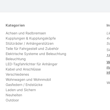
Kategorien
In
Achsen und Radbremsen
L
Kupplungen & Kupplungsköpfe
4
Stützräder / Anhängerstützen
S
Teile für Fahrgestell und Zubehör
Si
Elektrische Systeme und Beleuchtung
+
Beleuchtung
We
LED-Tagfahrlichter für Anhänger
ma
Kabel und Anschlüsse
in
Verschiedenes
Wohnwagen und Wohnmobil
W
Gasfedern / Endstücke
Laden und Sichern
Neuheiten
Outdoor