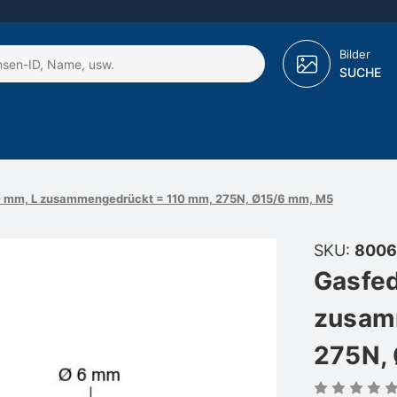
Bilder
SUCHE
60 mm, L zusammengedrückt = 110 mm, 275N, Ø15/6 mm, M5
SKU:
8006
Gasfed
zusam
275N,