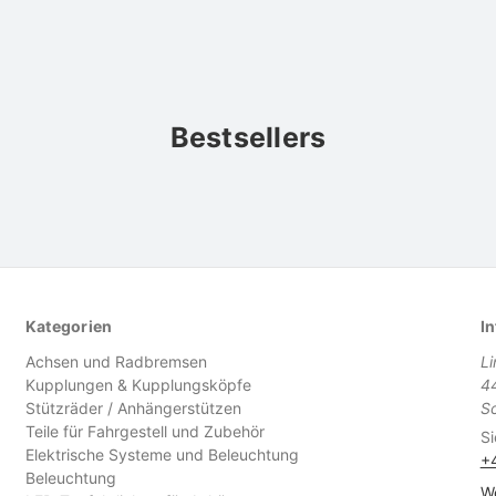
Bestsellers
Kategorien
In
Achsen und Radbremsen
L
Kupplungen & Kupplungsköpfe
4
Stützräder / Anhängerstützen
S
Teile für Fahrgestell und Zubehör
Si
Elektrische Systeme und Beleuchtung
+
Beleuchtung
We