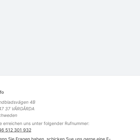
fo
indbladsvägen 4B
47 37 VÅRGÅRDA
chweden
e erreichen uns unter folgender Rufnummer:
46 512 301 932
nn Sie Fragen haben, schicken Sue uns gerne eine E-