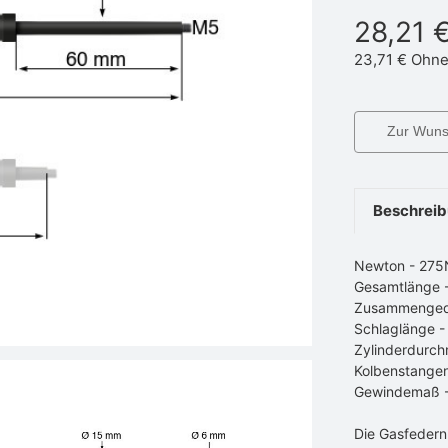
28,21 
23,71 €
Ohne
Zur Wunsc
Beschrei
Newton - 275
Gesamtlänge
Zusammenged
Schlaglänge 
Zylinderdurch
Kolbenstange
Gewindemaß 
Die Gasfedern