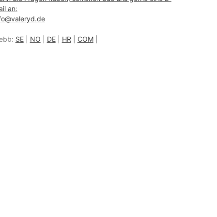
il an:
fo@valeryd.de
ebb:
SE
|
NO
|
DE
|
HR
|
COM
|