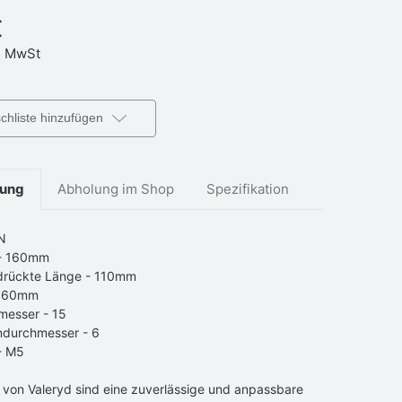
€
 MwSt
hliste hinzufügen
bung
Abholung im Shop
Spezifikation
N
 - 160mm
rückte Länge - 110mm
- 60mm
messer - 15
ndurchmesser - 6
- M5
 von Valeryd sind eine zuverlässige und anpassbare