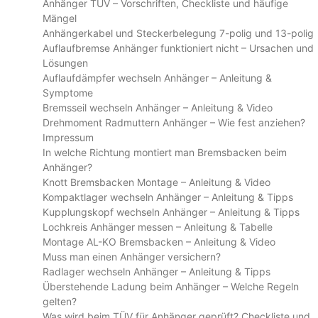
Anhänger TÜV – Vorschriften, Checkliste und häufige
Mängel
Anhängerkabel und Steckerbelegung 7-polig und 13-polig
Auflaufbremse Anhänger funktioniert nicht – Ursachen und
Lösungen
Auflaufdämpfer wechseln Anhänger – Anleitung &
Symptome
Bremsseil wechseln Anhänger – Anleitung & Video
Drehmoment Radmuttern Anhänger – Wie fest anziehen?
Impressum
In welche Richtung montiert man Bremsbacken beim
Anhänger?
Knott Bremsbacken Montage – Anleitung & Video
Kompaktlager wechseln Anhänger – Anleitung & Tipps
Kupplungskopf wechseln Anhänger – Anleitung & Tipps
Lochkreis Anhänger messen – Anleitung & Tabelle
Montage AL-KO Bremsbacken – Anleitung & Video
Muss man einen Anhänger versichern?
Radlager wechseln Anhänger – Anleitung & Tipps
Überstehende Ladung beim Anhänger – Welche Regeln
gelten?
Was wird beim TÜV für Anhänger geprüft? Checkliste und