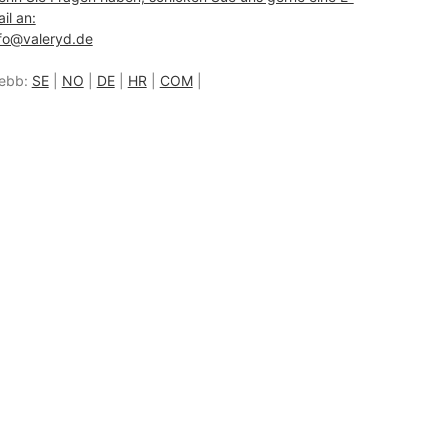
il an:
fo@valeryd.de
ebb:
SE
|
NO
|
DE
|
HR
|
COM
|