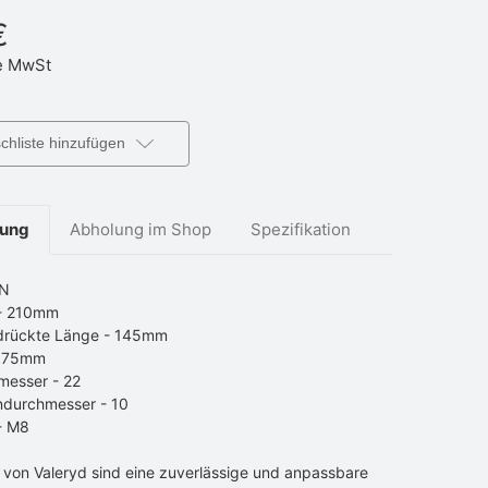
€
 MwSt
hliste hinzufügen
bung
Abholung im Shop
Spezifikation
0N
- 210mm
rückte Länge - 145mm
- 75mm
messer - 22
ndurchmesser - 10
- M8
 von Valeryd sind eine zuverlässige und anpassbare