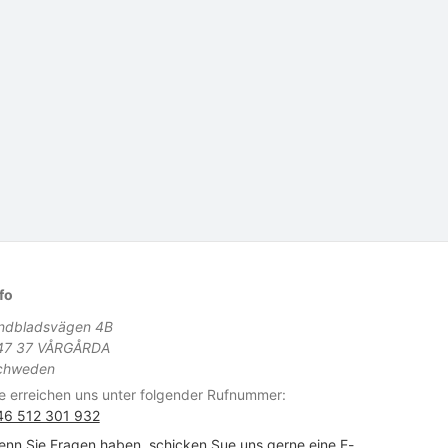
fo
indbladsvägen 4B
47 37 VÅRGÅRDA
chweden
e erreichen uns unter folgender Rufnummer:
46 512 301 932
nn Sie Fragen haben, schicken Sue uns gerne eine E-