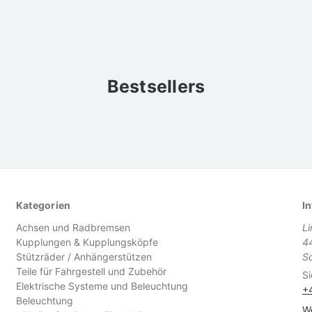
Bestsellers
Kategorien
In
Achsen und Radbremsen
L
Kupplungen & Kupplungsköpfe
4
Stützräder / Anhängerstützen
S
Teile für Fahrgestell und Zubehör
Si
Elektrische Systeme und Beleuchtung
+
Beleuchtung
We