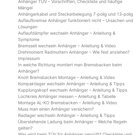
Anhänger TÜV – Vorschriften, Checkliste und häufige
Mängel
Anhängerkabel und Steckerbelegung 7-polig und 13-polig
Auflaufbremse Anhänger funktioniert nicht – Ursachen und
Lösungen
Auflaufdämpfer wechseln Anhänger – Anleitung &
Symptome
Bremsseil wechseln Anhänger – Anleitung & Video
Drehmoment Radmuttern Anhänger – Wie fest anziehen?
Impressum
In welche Richtung montiert man Bremsbacken beim
Anhänger?
Knott Bremsbacken Montage – Anleitung & Video
Kompaktlager wechseln Anhänger – Anleitung & Tipps
Kupplungskopf wechseln Anhänger – Anleitung & Tipps
Lochkreis Anhänger messen – Anleitung & Tabelle
Montage AL-KO Bremsbacken – Anleitung & Video
Muss man einen Anhänger versichern?
Radlager wechseln Anhänger – Anleitung & Tipps
Überstehende Ladung beim Anhänger – Welche Regeln
gelten?
Was wird beim TÜV für Anhänger geprüft? Checkliste und