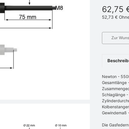
62,75 
52,73 €
Ohne
Zur Wunsc
Beschrei
Newton - 55
Gesamtlänge 
Zusammenged
Schlaglänge 
Zylinderdurch
Kolbenstange
Gewindemaß 
Die Gasfedern