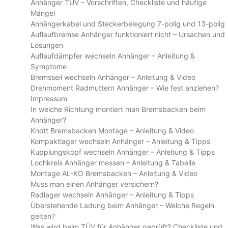
Anhänger TÜV – Vorschriften, Checkliste und häufige
Mängel
Anhängerkabel und Steckerbelegung 7-polig und 13-polig
Auflaufbremse Anhänger funktioniert nicht – Ursachen und
Lösungen
Auflaufdämpfer wechseln Anhänger – Anleitung &
Symptome
Bremsseil wechseln Anhänger – Anleitung & Video
Drehmoment Radmuttern Anhänger – Wie fest anziehen?
Impressum
In welche Richtung montiert man Bremsbacken beim
Anhänger?
Knott Bremsbacken Montage – Anleitung & Video
Kompaktlager wechseln Anhänger – Anleitung & Tipps
Kupplungskopf wechseln Anhänger – Anleitung & Tipps
Lochkreis Anhänger messen – Anleitung & Tabelle
Montage AL-KO Bremsbacken – Anleitung & Video
Muss man einen Anhänger versichern?
Radlager wechseln Anhänger – Anleitung & Tipps
Überstehende Ladung beim Anhänger – Welche Regeln
gelten?
Was wird beim TÜV für Anhänger geprüft? Checkliste und