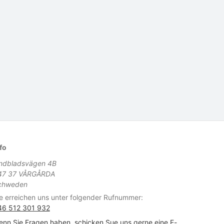
fo
indbladsvägen 4B
47 37 VÅRGÅRDA
chweden
e erreichen uns unter folgender Rufnummer:
46 512 301 932
nn Sie Fragen haben, schicken Sue uns gerne eine E-