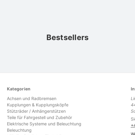
Bestsellers
Kategorien
In
Achsen und Radbremsen
L
Kupplungen & Kupplungsköpfe
4
Stützräder / Anhängerstützen
S
Teile für Fahrgestell und Zubehör
Si
Elektrische Systeme und Beleuchtung
+
Beleuchtung
We