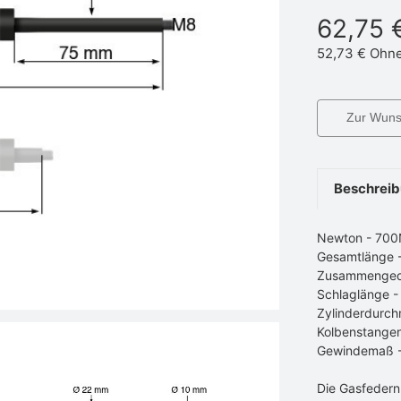
62,75 
52,73 €
Ohne
Zur Wunsc
Beschrei
Newton - 70
Gesamtlänge 
Zusammenged
Schlaglänge 
Zylinderdurch
Kolbenstange
Gewindemaß 
Die Gasfedern