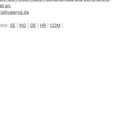
il an:
fo@valeryd.de
ebb:
SE
|
NO
|
DE
|
HR
|
COM
|