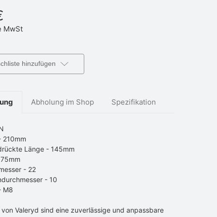
€
 MwSt
hliste hinzufügen
bung
Abholung im Shop
Spezifikation
0N
- 210mm
rückte Länge - 145mm
- 75mm
messer - 22
ndurchmesser - 10
- M8
 von Valeryd sind eine zuverlässige und anpassbare