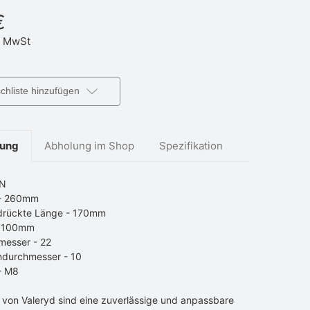
€
 MwSt
hliste hinzufügen
bung
Abholung im Shop
Spezifikation
0N
 - 260mm
rückte Länge - 170mm
- 100mm
messer - 22
ndurchmesser - 10
- M8
 von Valeryd sind eine zuverlässige und anpassbare