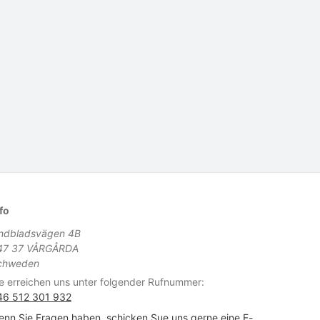
fo
indbladsvägen 4B
47 37 VÅRGÅRDA
chweden
e erreichen uns unter folgender Rufnummer:
46 512 301 932
nn Sie Fragen haben, schicken Sue uns gerne eine E-