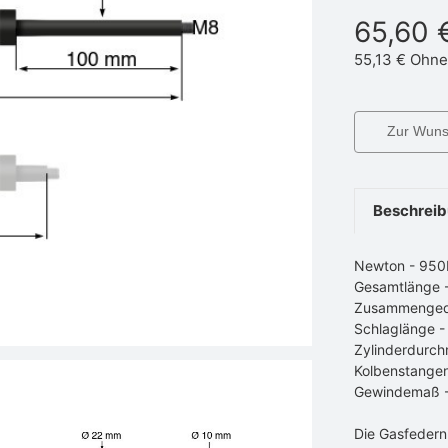
65,60 
55,13 €
Ohne
Zur Wunsc
Beschrei
Newton - 95
Gesamtlänge
Zusammenged
Schlaglänge 
Zylinderdurch
Kolbenstange
Gewindemaß 
Die Gasfedern