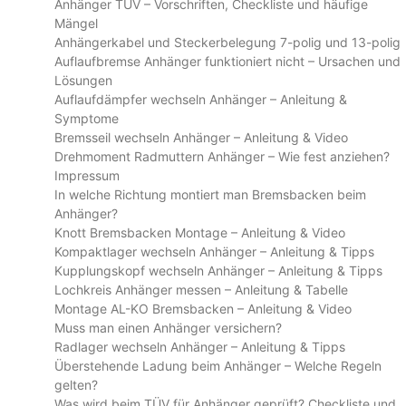
Anhänger TÜV – Vorschriften, Checkliste und häufige
Mängel
Anhängerkabel und Steckerbelegung 7-polig und 13-polig
Auflaufbremse Anhänger funktioniert nicht – Ursachen und
Lösungen
Auflaufdämpfer wechseln Anhänger – Anleitung &
Symptome
Bremsseil wechseln Anhänger – Anleitung & Video
Drehmoment Radmuttern Anhänger – Wie fest anziehen?
Impressum
In welche Richtung montiert man Bremsbacken beim
Anhänger?
Knott Bremsbacken Montage – Anleitung & Video
Kompaktlager wechseln Anhänger – Anleitung & Tipps
Kupplungskopf wechseln Anhänger – Anleitung & Tipps
Lochkreis Anhänger messen – Anleitung & Tabelle
Montage AL-KO Bremsbacken – Anleitung & Video
Muss man einen Anhänger versichern?
Radlager wechseln Anhänger – Anleitung & Tipps
Überstehende Ladung beim Anhänger – Welche Regeln
gelten?
Was wird beim TÜV für Anhänger geprüft? Checkliste und