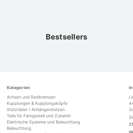
Bestsellers
Kategorien
In
Achsen und Radbremsen
L
Kupplungen & Kupplungsköpfe
4
Stützräder / Anhängerstützen
S
Teile für Fahrgestell und Zubehör
Si
Elektrische Systeme und Beleuchtung
+
Beleuchtung
We