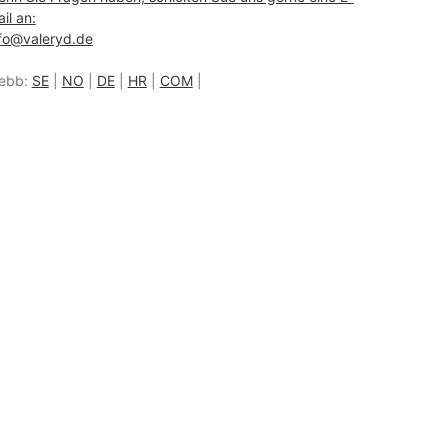
il an:
fo@valeryd.de
ebb:
SE
|
NO
|
DE
|
HR
|
COM
|