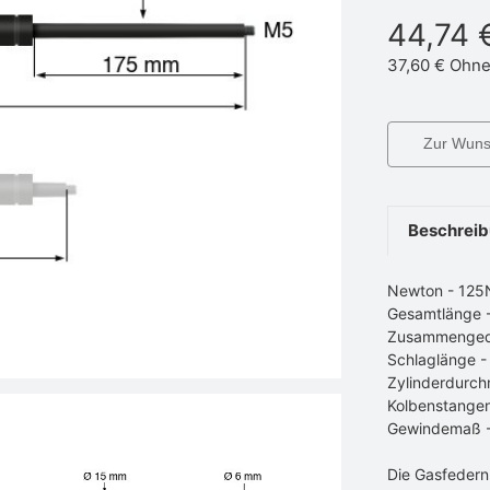
44,74 
37,60 €
Ohne
Zur Wunsc
Beschrei
Newton - 125
Gesamtlänge
Zusammenged
Schlaglänge 
Zylinderdurch
Kolbenstange
Gewindemaß 
Die Gasfedern