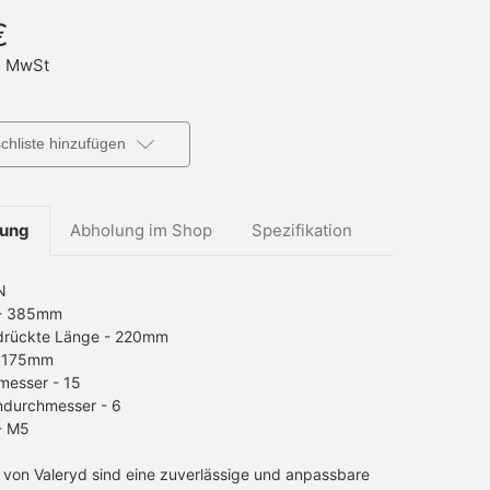
€
 MwSt
hliste hinzufügen
bung
Abholung im Shop
Spezifikation
N
 - 385mm
rückte Länge - 220mm
- 175mm
messer - 15
ndurchmesser - 6
- M5
 von Valeryd sind eine zuverlässige und anpassbare