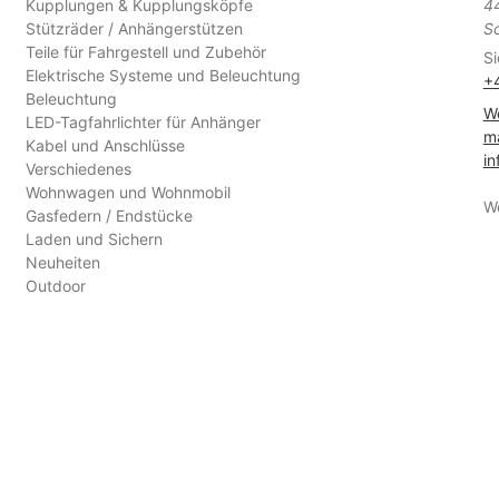
Kupplungen & Kupplungsköpfe
4
Stützräder / Anhängerstützen
S
Teile für Fahrgestell und Zubehör
Si
Elektrische Systeme und Beleuchtung
+
Beleuchtung
We
LED-Tagfahrlichter für Anhänger
ma
Kabel und Anschlüsse
in
Verschiedenes
Wohnwagen und Wohnmobil
W
Gasfedern / Endstücke
Laden und Sichern
Neuheiten
Outdoor