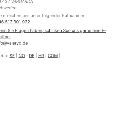
47 37 VÅRGÅRDA
chweden
e erreichen uns unter folgender Rufnummer:
46 512 301 932
nn Sie Fragen haben, schicken Sue uns gerne eine E-
il an:
fo@valeryd.de
ebb:
SE
|
NO
|
DE
|
HR
|
COM
|