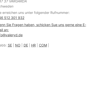
47 37 VÅRGÅRDA
chweden
e erreichen uns unter folgender Rufnummer:
46 512 301 932
nn Sie Fragen haben, schicken Sue uns gerne eine E-
il an:
fo@valeryd.de
ebb:
SE
|
NO
|
DE
|
HR
|
COM
|