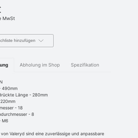
€
e MwSt
hliste hinzufügen
bung
Abholung im Shop
Spezifikation
0N
 - 490mm
rückte Länge - 280mm
- 220mm
messer - 18
ndurchmesser - 8
- M6
 von Valeryd sind eine zuverlässige und anpassbare