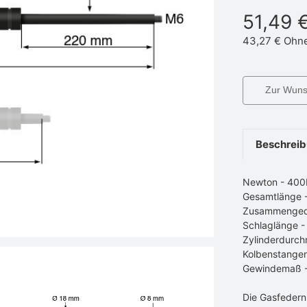
51,49 
43,27 €
Ohn
Zur Wunsc
Beschrei
Newton - 40
Gesamtlänge
Zusammenged
Schlaglänge 
Zylinderdurch
Kolbenstange
Gewindemaß 
Die Gasfedern