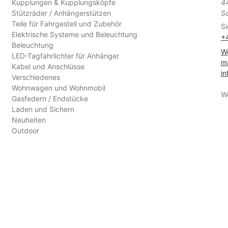
Kupplungen & Kupplungsköpfe
4
Stützräder / Anhängerstützen
S
Teile für Fahrgestell und Zubehör
Si
Elektrische Systeme und Beleuchtung
+
Beleuchtung
We
LED-Tagfahrlichter für Anhänger
ma
Kabel und Anschlüsse
in
Verschiedenes
Wohnwagen und Wohnmobil
W
Gasfedern / Endstücke
Laden und Sichern
Neuheiten
Outdoor