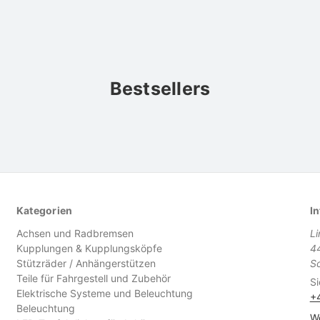
Bestsellers
Kategorien
In
Achsen und Radbremsen
L
Kupplungen & Kupplungsköpfe
4
Stützräder / Anhängerstützen
S
Teile für Fahrgestell und Zubehör
Si
Elektrische Systeme und Beleuchtung
+
Beleuchtung
We