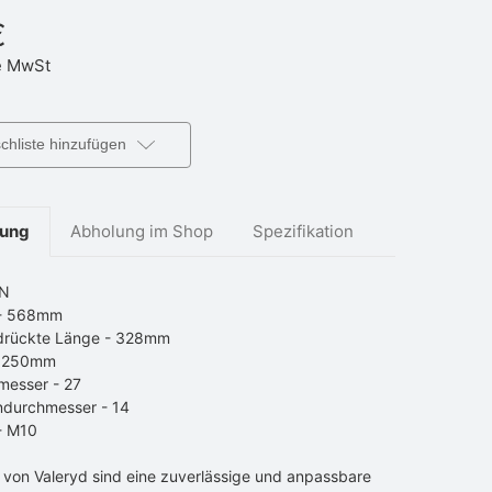
€
 MwSt
hliste hinzufügen
bung
Abholung im Shop
Spezifikation
0N
 - 568mm
rückte Länge - 328mm
- 250mm
messer - 27
ndurchmesser - 14
- M10
 von Valeryd sind eine zuverlässige und anpassbare