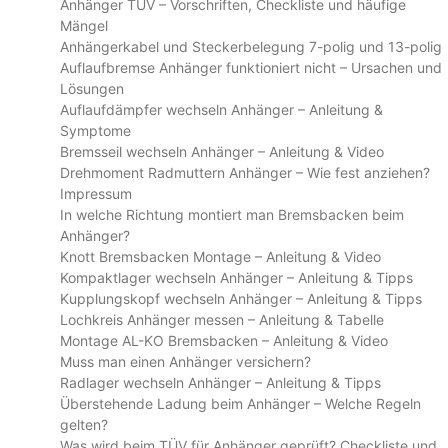
Anhänger TÜV – Vorschriften, Checkliste und häufige
Mängel
Anhängerkabel und Steckerbelegung 7-polig und 13-polig
Auflaufbremse Anhänger funktioniert nicht – Ursachen und
Lösungen
Auflaufdämpfer wechseln Anhänger – Anleitung &
Symptome
Bremsseil wechseln Anhänger – Anleitung & Video
Drehmoment Radmuttern Anhänger – Wie fest anziehen?
Impressum
In welche Richtung montiert man Bremsbacken beim
Anhänger?
Knott Bremsbacken Montage – Anleitung & Video
Kompaktlager wechseln Anhänger – Anleitung & Tipps
Kupplungskopf wechseln Anhänger – Anleitung & Tipps
Lochkreis Anhänger messen – Anleitung & Tabelle
Montage AL-KO Bremsbacken – Anleitung & Video
Muss man einen Anhänger versichern?
Radlager wechseln Anhänger – Anleitung & Tipps
Überstehende Ladung beim Anhänger – Welche Regeln
gelten?
Was wird beim TÜV für Anhänger geprüft? Checkliste und