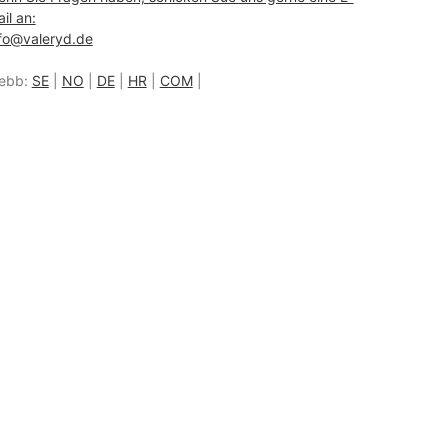
il an:
fo@valeryd.de
ebb:
SE
|
NO
|
DE
|
HR
|
COM
|