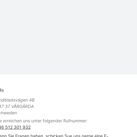
fo
indbladsvägen 4B
47 37 VÅRGÅRDA
chweden
e erreichen uns unter folgender Rufnummer:
46 512 301 932
nn Sie Fragen haben, schicken Sue uns gerne eine E-