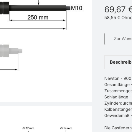
69,67 
58,55 €
Ohne
Zur Wunsc
Beschrei
Newton - 90
Gesamtlänge
Zusammenged
Schlaglänge 
Zylinderdurch
Kolbenstange
Gewindemaß 
Die Gasfedern