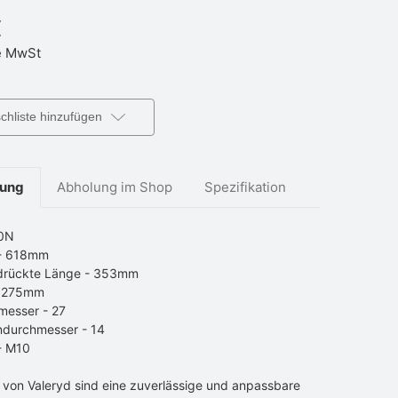
€
 MwSt
hliste hinzufügen
bung
Abholung im Shop
Spezifikation
50N
 - 618mm
rückte Länge - 353mm
- 275mm
messer - 27
ndurchmesser - 14
- M10
 von Valeryd sind eine zuverlässige und anpassbare