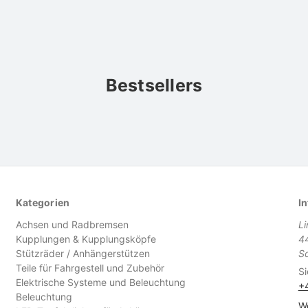
Bestsellers
Kategorien
In
Achsen und Radbremsen
L
Kupplungen & Kupplungsköpfe
4
Stützräder / Anhängerstützen
S
Teile für Fahrgestell und Zubehör
Si
Elektrische Systeme und Beleuchtung
+
Beleuchtung
We