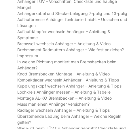
Anhänger TÜV – Vorschriften, Checkliste und häufige
Mängel
Anhängerkabel und Steckerbelegung 7-polig und 13-polig
Auflaufbremse Anhänger funktioniert nicht – Ursachen und
Lösungen
Auflaufdämpfer wechseln Anhänger – Anleitung &
Symptome
Bremsseil wechseln Anhänger – Anleitung & Video
Drehmoment Radmuttern Anhänger – Wie fest anziehen?
Impressum
In welche Richtung montiert man Bremsbacken beim
Anhänger?
Knott Bremsbacken Montage – Anleitung & Video
Kompaktlager wechseln Anhänger – Anleitung & Tipps
Kupplungskopf wechseln Anhänger – Anleitung & Tipps
Lochkreis Anhänger messen – Anleitung & Tabelle
Montage AL-KO Bremsbacken – Anleitung & Video
Muss man einen Anhänger versichern?
Radlager wechseln Anhänger – Anleitung & Tipps
Überstehende Ladung beim Anhänger – Welche Regeln
gelten?
Was wird beim TÜV für Anhänger geprüft? Checkliste und