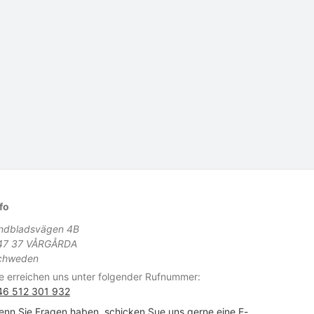
fo
indbladsvägen 4B
47 37 VÅRGÅRDA
chweden
e erreichen uns unter folgender Rufnummer:
46 512 301 932
nn Sie Fragen haben, schicken Sue uns gerne eine E-