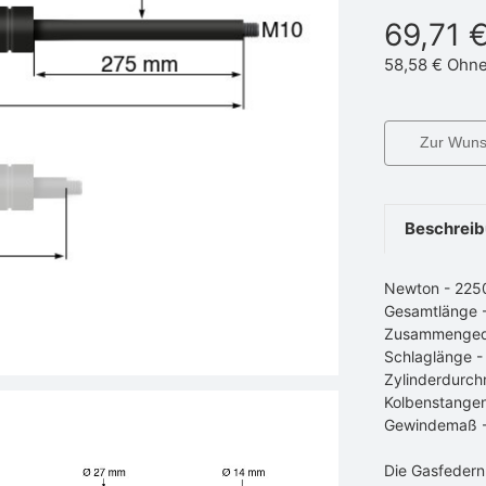
69,71 
58,58 €
Ohne
Zur Wunsc
Beschrei
Newton - 22
Gesamtlänge
Zusammenged
Schlaglänge 
Zylinderdurch
Kolbenstange
Gewindemaß 
Die Gasfedern