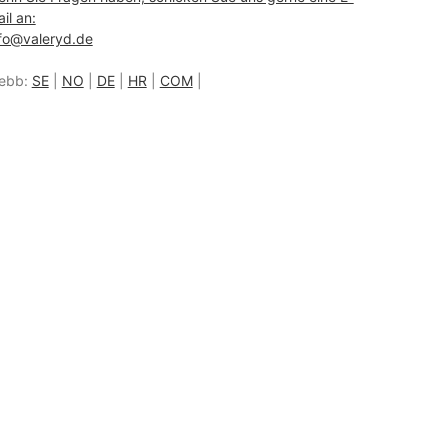
il an:
fo@valeryd.de
ebb:
SE
|
NO
|
DE
|
HR
|
COM
|