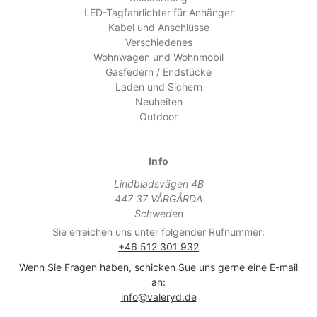
LED-Tagfahrlichter für Anhänger
Kabel und Anschlüsse
Verschiedenes
Wohnwagen und Wohnmobil
Gasfedern / Endstücke
Laden und Sichern
Neuheiten
Outdoor
Info
Lindbladsvägen 4B
447 37 VÅRGÅRDA
Schweden
Sie erreichen uns unter folgender Rufnummer:
+46 512 301 932
Wenn Sie Fragen haben, schicken Sue uns gerne eine E-mail
an:
info@valeryd.de