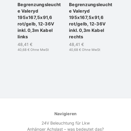
Begrenzungsleucht
Begrenzungsleucht
Begr
e Valeryd
e Valeryd
e Va
195x167,5x91,6
195x167,5x91,6
195x
rot/gelb, 12-36V
rot/gelb, 12-36V
gelb
inkl. 0,3m Kabel
inkl. 0,3m Kabel
inkl
links
rechts
48,4
40,68 
48,41 €
48,41 €
40,68 €
Ohne MwSt
40,68 €
Ohne MwSt
Navigieren
24V Beleuchtung für Lkw
Anhänger Achslast – was bedeutet das?