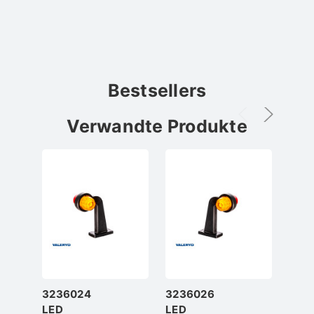
Bestsellers
Verwandte Produkte
3236024
3236026
323
LED
LED
LED