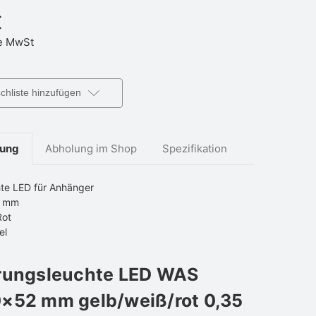
€
e MwSt
hliste hinzufügen
bung
Abholung im Shop
Spezifikation
te LED für Anhänger
2 mm
Rot
el
rungsleuchte LED WAS
×52 mm gelb/weiß/rot 0,35