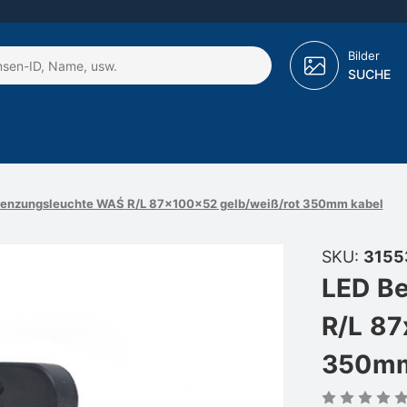
Bilder
SUCHE
renzungsleuchte WAŚ R/L 87x100x52 gelb/weiß/rot 350mm kabel
SKU:
3155
LED B
R/L 87
350mm