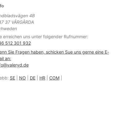
fo
indbladsvägen 4B
47 37 VÅRGÅRDA
chweden
e erreichen uns unter folgender Rufnummer:
46 512 301 932
nn Sie Fragen haben, schicken Sue uns gerne eine E-
il an:
fo@valeryd.de
ebb:
SE
|
NO
|
DE
|
HR
|
COM
|