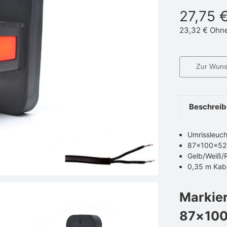
27,75 
23,32 €
Ohn
Zur Wunsc
Beschrei
Umrissleuch
87×100×5
Gelb/Weiß/
0,35 m Kab
Markie
87×100