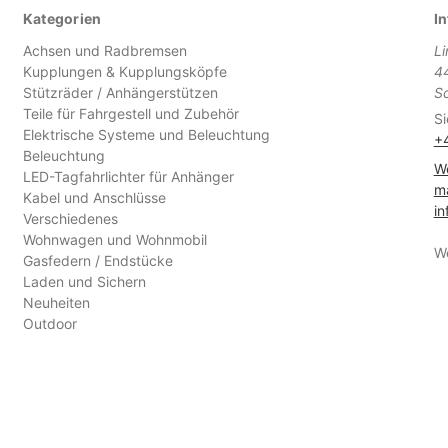
Kategorien
In
Achsen und Radbremsen
L
Kupplungen & Kupplungsköpfe
4
Stützräder / Anhängerstützen
S
Teile für Fahrgestell und Zubehör
Si
Elektrische Systeme und Beleuchtung
+
Beleuchtung
We
LED-Tagfahrlichter für Anhänger
ma
Kabel und Anschlüsse
in
Verschiedenes
Wohnwagen und Wohnmobil
W
Gasfedern / Endstücke
Laden und Sichern
Neuheiten
Outdoor