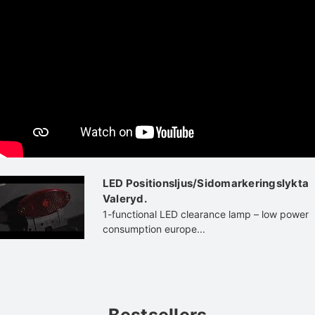
LED Positionsljus/Sidomarkeringslykta
Valeryd.
1-functional LED clearance lamp – low power
consumption europe...
Bestsellers