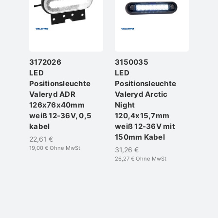
3172026
3150035
315
LED
LED
LED
Positionsleuchte
Positionsleuchte
Posi
Valeryd ADR
Valeryd Arctic
Vale
126x76x40mm
Night
Nigh
weiß 12-36V, 0,5
120,4x15,7mm
84,
kabel
weiß 12-36V mit
weiß
150mm Kabel
150
22,61 €
19,00 €
Ohne MwSt
31,26 €
21,53
26,27 €
Ohne MwSt
18,09 