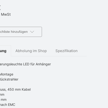
€
 MwSt
hliste hinzufügen
bung
Abholung im Shop
Spezifikation
erungsleuchte LED für Anhänger
 Montage
Rückstrahler
luss, 450 mm Kabel
 mm
8 mm
 nach EMC