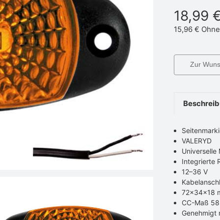
18,99 
15,96 €
Ohne
Zur Wunsc
Beschrei
Seitenmarki
VALERYD
Universelle
Integrierte 
12–36 V
Kabelansch
72x34x18
CC-Maß 5
Genehmigt