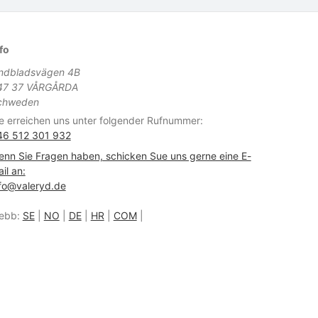
fo
indbladsvägen 4B
47 37 VÅRGÅRDA
chweden
e erreichen uns unter folgender Rufnummer:
46 512 301 932
nn Sie Fragen haben, schicken Sue uns gerne eine E-
il an:
fo@valeryd.de
ebb:
SE
|
NO
|
DE
|
HR
|
COM
|