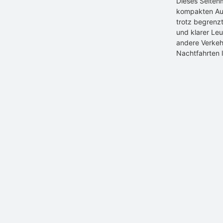
Dieses Seiten
kompakten Aus
trotz begrenz
und klarer Leu
andere Verkeh
Nachtfahrten l