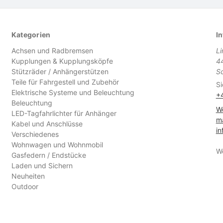
Kategorien
In
Achsen und Radbremsen
L
Kupplungen & Kupplungsköpfe
4
Stützräder / Anhängerstützen
S
Teile für Fahrgestell und Zubehör
Si
Elektrische Systeme und Beleuchtung
+
Beleuchtung
We
LED-Tagfahrlichter für Anhänger
ma
Kabel und Anschlüsse
in
Verschiedenes
Wohnwagen und Wohnmobil
W
Gasfedern / Endstücke
Laden und Sichern
Neuheiten
Outdoor