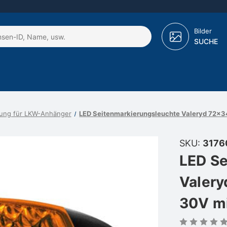
Bilder
SUCHE
ung für LKW-Anhänger
LED Seitenmarkierungsleuchte Valeryd 72x
SKU:
3176
LED Se
Valer
30V m