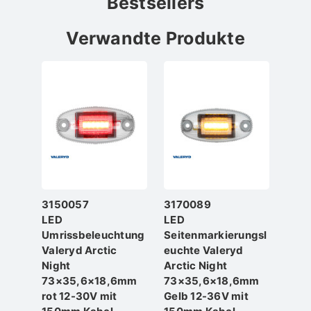
Bestsellers
Verwandte Produkte
3150057
3170089
LED
LED
Umrissbeleuchtung
Seitenmarkierungsl
Valeryd Arctic
euchte Valeryd
Night
Arctic Night
73×35,6×18,6mm
73×35,6×18,6mm
rot 12-30V mit
Gelb 12-36V mit