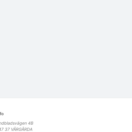
fo
indbladsvägen 4B
47 37 VÅRGÅRDA