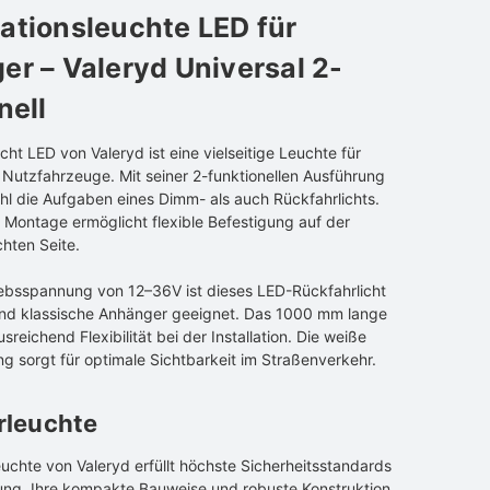
ationsleuchte LED für
r – Valeryd Universal 2-
nell
cht LED von Valeryd ist eine vielseitige Leuchte für
Nutzfahrzeuge. Mit seiner 2-funktionellen Ausführung
ohl die Aufgaben eines Dimm- als auch Rückfahrlichts.
e Montage ermöglicht flexible Befestigung auf der
chten Seite.
riebsspannung von 12–36V ist dieses LED-Rückfahrlicht
nd klassische Anhänger geeignet. Das 1000 mm lange
sreichend Flexibilität bei der Installation. Die weiße
g sorgt für optimale Sichtbarkeit im Straßenverkehr.
rleuchte
uchte von Valeryd erfüllt höchste Sicherheitsstandards
ung. Ihre kompakte Bauweise und robuste Konstruktion