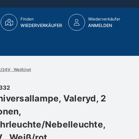
Finden
Wiederverkäufer
WIEDERVERKÄUFER
ANMELDEN
/24V , Weiß/rot
332
iversallampe, Valeryd, 2
onen,
hrleuchte/Nebelleuchte,
 , Weiß/rot