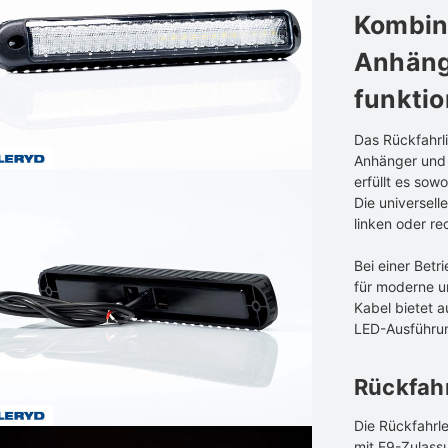
Kombin
Anhänge
funktio
Das Rückfahrli
Anhänger und 
erfüllt es sow
Die universell
linken oder re
Bei einer Bet
für moderne u
Kabel bietet au
LED-Ausführun
Rückfah
Die Rückfahrle
mit E9-Zulass