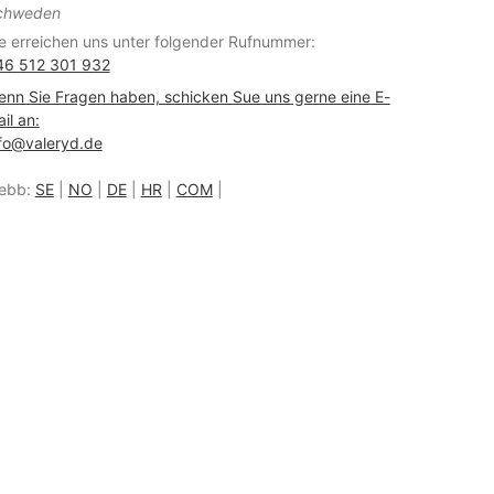
chweden
e erreichen uns unter folgender Rufnummer:
46 512 301 932
nn Sie Fragen haben, schicken Sue uns gerne eine E-
il an:
fo@valeryd.de
ebb:
SE
|
NO
|
DE
|
HR
|
COM
|