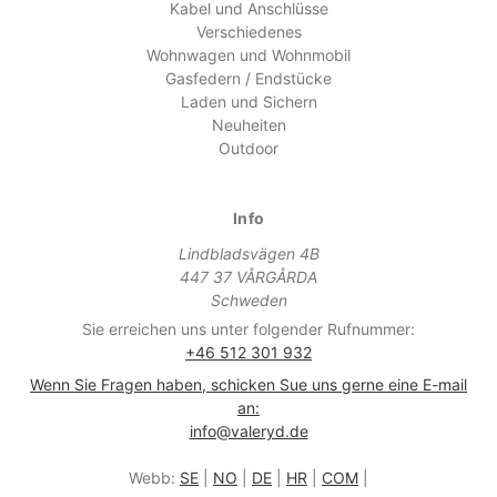
Kabel und Anschlüsse
Verschiedenes
Wohnwagen und Wohnmobil
Gasfedern / Endstücke
Laden und Sichern
Neuheiten
Outdoor
Info
Lindbladsvägen 4B
447 37 VÅRGÅRDA
Schweden
Sie erreichen uns unter folgender Rufnummer:
+46 512 301 932
Wenn Sie Fragen haben, schicken Sue uns gerne eine E-mail
an:
info@valeryd.de
Webb:
SE
|
NO
|
DE
|
HR
|
COM
|