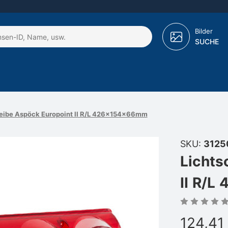
Bilder
SUCHE
eibe Aspöck Europoint II R/L 426x154x66mm
SKU:
3125
Lichts
II R/
124,41