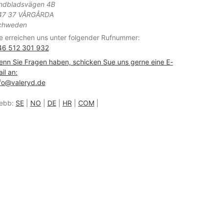
indbladsvägen 4B
47 37 VÅRGÅRDA
chweden
e erreichen uns unter folgender Rufnummer:
46 512 301 932
nn Sie Fragen haben, schicken Sue uns gerne eine E-
il an:
fo@valeryd.de
ebb:
SE
|
NO
|
DE
|
HR
|
COM
|