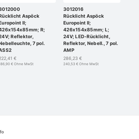
3012000
3012016
301
Rücklicht Aspöck
Rücklicht Aspöck
LED 
Europoint II;
Europoint II;
Europ
426x154x85mm; R;
426x154x85mm; L;
426
24V; Reflektor,
24V; LED-Rücklicht,
Refl
Nebelleuchte, 7 pol.
Reflektor, Nebell., 7 pol.
7 po
ASS2
AMP
291,6
245,10
222,41 €
286,23 €
186,90 €
Ohne MwSt
240,53 €
Ohne MwSt
fo