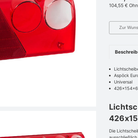
104,55 €
Ohn
Zur Wunsc
Beschrei
Lichtscheib
Aspöck Euro
Universal
426x154x
Lichtsc
426x15
Die Lichtschei
ausschließlich