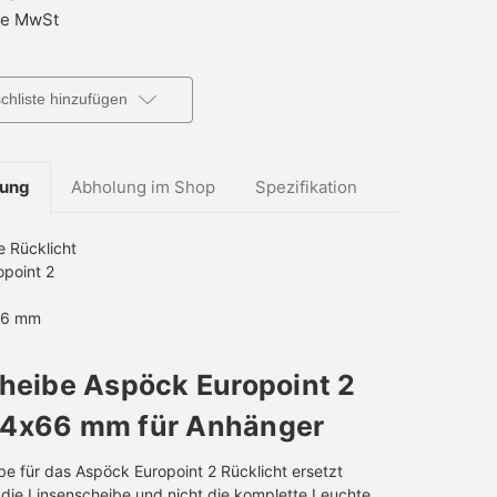
e MwSt
hliste hinzufügen
bung
Abholung im Shop
Spezifikation
e Rücklicht
point 2
66 mm
heibe Aspöck Europoint 2
4x66 mm für Anhänger
be für das Aspöck Europoint 2 Rücklicht ersetzt
 die Linsenscheibe und nicht die komplette Leuchte.