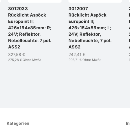
3012033
3012007
Rücklicht Aspöck
Rücklicht Aspöck
Europoint II;
Europoint II;
426x154x85mm; R;
426x154x85mm; L;
24V; Reflektor,
24V; Reflektor,
Nebelleuchte, 7 pol.
Nebelleuchte, 7 pol.
ASS2
ASS2
327,58 €
242,41 €
275,28 €
Ohne MwSt
203,71 €
Ohne MwSt
Kategorien
In