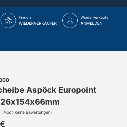
Finden
Wiederverkäufer
WIEDERVERKÄUFER
ANMELDEN
000
cheibe Aspöck Europoint
L 426x154x66mm
(Noch keine Bewertungen)
 €