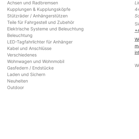
Achsen und Radbremsen
L
Kupplungen & Kupplungsköpfe
4
Stützräder / Anhängerstützen
S
Teile für Fahrgestell und Zubehör
Si
Elektrische Systeme und Beleuchtung
+
Beleuchtung
We
LED-Tagfahrlichter für Anhänger
ma
Kabel und Anschlüsse
in
Verschiedenes
Wohnwagen und Wohnmobil
W
Gasfedern / Endstücke
Laden und Sichern
Neuheiten
Outdoor