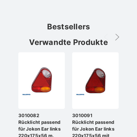
Bestsellers
Verwandte Produkte
3010082
3010091
312
Rücklicht passend
Rücklicht passend
Lich
für Jokon Ear links
für Jokon Ear links
pass
220x175x56 m.
220x175x56 mit
Ear 