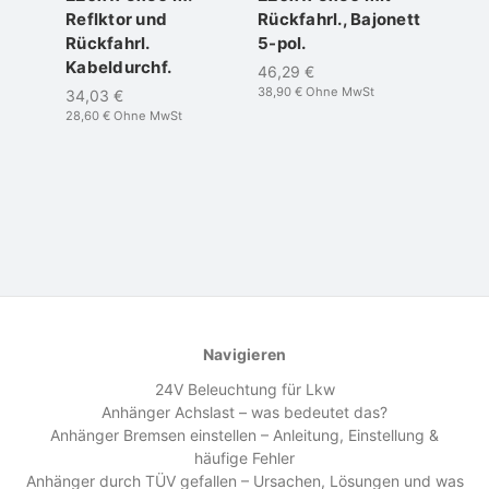
Reflktor und
Rückfahrl., Bajonett
220
Rückfahrl.
5-pol.
19,9
Kabeldurchf.
16,80 
46,29 €
38,90 €
Ohne MwSt
34,03 €
28,60 €
Ohne MwSt
Navigieren
24V Beleuchtung für Lkw
Anhänger Achslast – was bedeutet das?
Anhänger Bremsen einstellen – Anleitung, Einstellung &
häufige Fehler
Anhänger durch TÜV gefallen – Ursachen, Lösungen und was