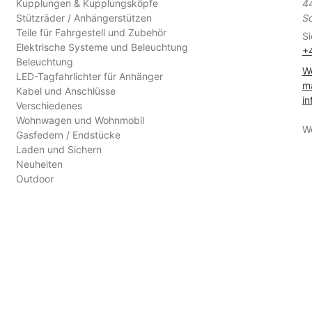
Kupplungen & Kupplungsköpfe
4
Stützräder / Anhängerstützen
S
Teile für Fahrgestell und Zubehör
Si
Elektrische Systeme und Beleuchtung
+
Beleuchtung
We
LED-Tagfahrlichter für Anhänger
ma
Kabel und Anschlüsse
in
Verschiedenes
Wohnwagen und Wohnmobil
W
Gasfedern / Endstücke
Laden und Sichern
Neuheiten
Outdoor