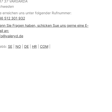
47 37 VÅRGÅRDA
chweden
e erreichen uns unter folgender Rufnummer:
46 512 301 932
nn Sie Fragen haben, schicken Sue uns gerne eine E-
il an:
fo@valeryd.de
ebb:
SE
|
NO
|
DE
|
HR
|
COM
|