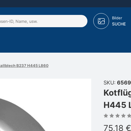
Bilder
SUCHE
tallblech B237 H445 L860
SKU:
6569
Kotflü
H445 
75,18 