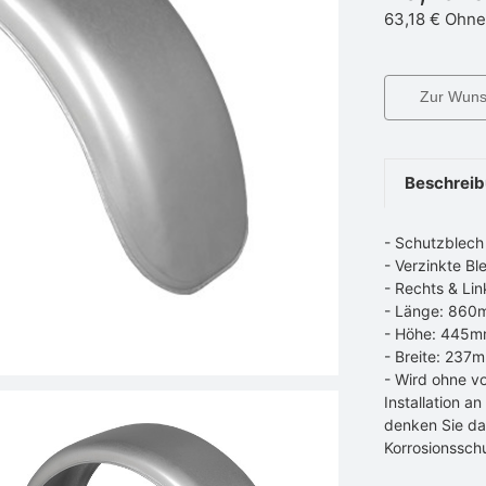
63,18 €
Ohne
Zur Wunsc
Beschrei
- Schutzblech
- Verzinkte Bl
- Rechts & Lin
- Länge: 86
- Höhe: 445
- Breite: 237
- Wird ohne vo
Installation a
denken Sie da
Korrosionssch