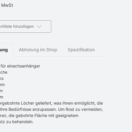
 MwSt
hliste hinzufügen
bung
Abholung im Shop
Spezifikation
 für einachsanhänger
eche
ks
0mm
mm
mm
rgebohrte Löcher geliefert, was Ihnen ermöglicht, die
n Ihre Bedürfnisse anzupassen. Um Rost zu vermeiden,
ran, die gebohrte Fläche mit geeignetem
utz zu behandeln.