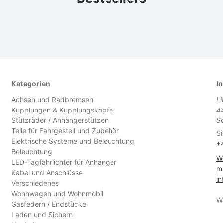
Kategorien
In
Achsen und Radbremsen
L
Kupplungen & Kupplungsköpfe
4
Stützräder / Anhängerstützen
S
Teile für Fahrgestell und Zubehör
Si
Elektrische Systeme und Beleuchtung
+
Beleuchtung
We
LED-Tagfahrlichter für Anhänger
ma
Kabel und Anschlüsse
in
Verschiedenes
Wohnwagen und Wohnmobil
W
Gasfedern / Endstücke
Laden und Sichern