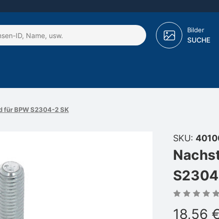
Bilder
SUCHE
d für BPW S2304-2 SK
SKU:
4010
Nachst
S2304
18,56 