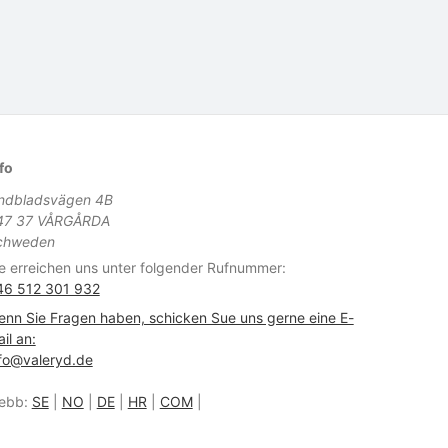
fo
indbladsvägen 4B
47 37 VÅRGÅRDA
chweden
e erreichen uns unter folgender Rufnummer:
46 512 301 932
nn Sie Fragen haben, schicken Sue uns gerne eine E-
il an:
fo@valeryd.de
ebb:
SE
|
NO
|
DE
|
HR
|
COM
|