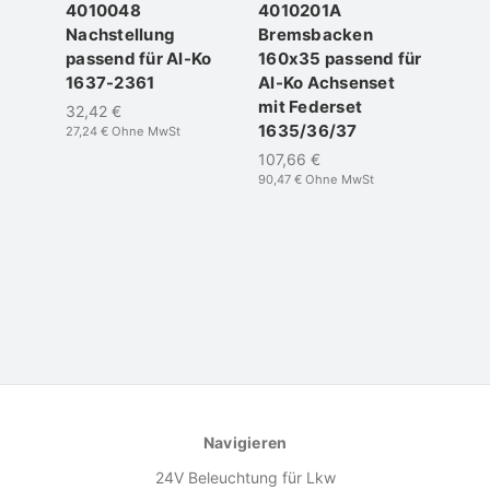
4010048
4010201A
401
Nachstellung
Bremsbacken
Rad
passend für Al-Ko
160x35 passend für
Kege
1637-2361
Al-Ko Achsenset
M12x
mit Federset
Schl
32,42 €
1635/36/37
Läng
27,24 €
Ohne MwSt
Pack
107,66 €
90,47 €
Ohne MwSt
15,5
13,07 
Navigieren
24V Beleuchtung für Lkw