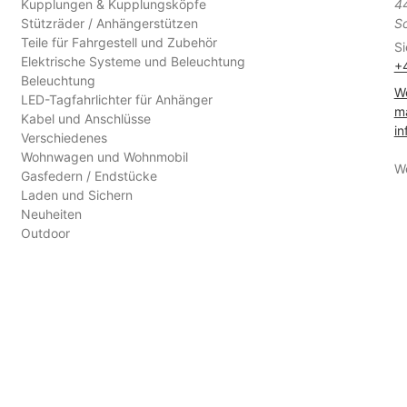
Kupplungen & Kupplungsköpfe
4
Stützräder / Anhängerstützen
S
Teile für Fahrgestell und Zubehör
Si
Elektrische Systeme und Beleuchtung
+
Beleuchtung
We
LED-Tagfahrlichter für Anhänger
ma
Kabel und Anschlüsse
in
Verschiedenes
Wohnwagen und Wohnmobil
W
Gasfedern / Endstücke
Laden und Sichern
Neuheiten
Outdoor