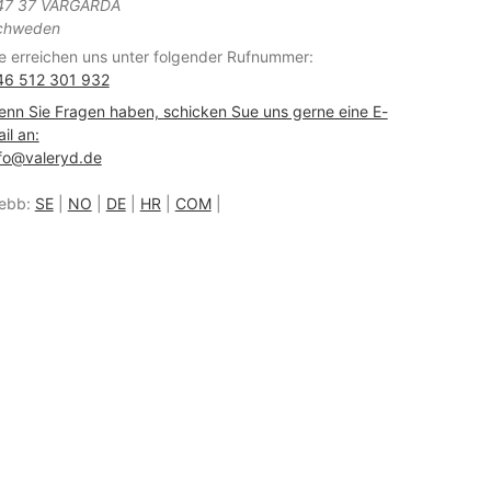
47 37 VÅRGÅRDA
chweden
e erreichen uns unter folgender Rufnummer:
46 512 301 932
nn Sie Fragen haben, schicken Sue uns gerne eine E-
il an:
fo@valeryd.de
ebb:
SE
|
NO
|
DE
|
HR
|
COM
|