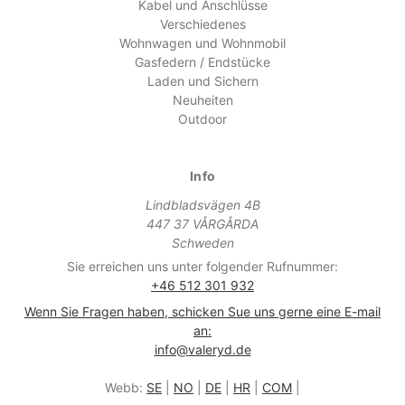
Kabel und Anschlüsse
Verschiedenes
Wohnwagen und Wohnmobil
Gasfedern / Endstücke
Laden und Sichern
Neuheiten
Outdoor
Info
Lindbladsvägen 4B
447 37 VÅRGÅRDA
Schweden
Sie erreichen uns unter folgender Rufnummer:
+46 512 301 932
Wenn Sie Fragen haben, schicken Sue uns gerne eine E-mail
an:
info@valeryd.de
Webb:
SE
|
NO
|
DE
|
HR
|
COM
|