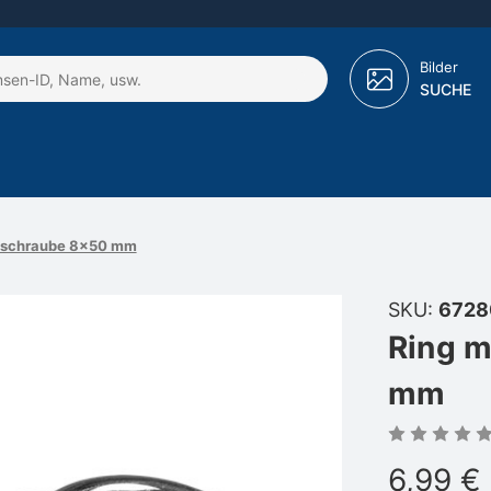
Bilder
SUCHE
lzschraube 8x50 mm
SKU:
6728
Ring m
mm
6,99 €