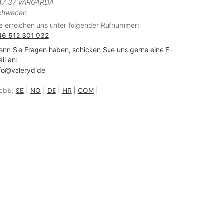
47 37 VÅRGÅRDA
chweden
e erreichen uns unter folgender Rufnummer:
46 512 301 932
nn Sie Fragen haben, schicken Sue uns gerne eine E-
il an:
fo@valeryd.de
ebb:
SE
|
NO
|
DE
|
HR
|
COM
|