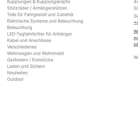
Kupplungen & Kupplungsköpfe
4
Stützräder / Anhängerstützen
S
Teile für Fahrgestell und Zubehör
Si
Elektrische Systeme und Beleuchtung
+
Beleuchtung
We
LED-Tagfahrlichter für Anhänger
ma
Kabel und Anschlüsse
in
Verschiedenes
Wohnwagen und Wohnmobil
W
Gasfedern / Endstücke
Laden und Sichern
Neuheiten
Outdoor