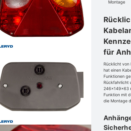
Montage
Rückli
Kabela
Kennze
für An
Rücklicht von
hat einen Kab
Funktionen geh
Rückfahrlicht
246x149x63 mm
Funktion mit 
die Montage d
Anhänge
Sicherhe