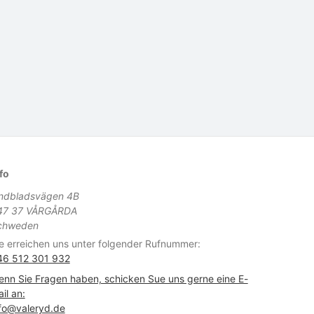
fo
indbladsvägen 4B
47 37 VÅRGÅRDA
chweden
e erreichen uns unter folgender Rufnummer:
46 512 301 932
nn Sie Fragen haben, schicken Sue uns gerne eine E-
il an:
fo@valeryd.de