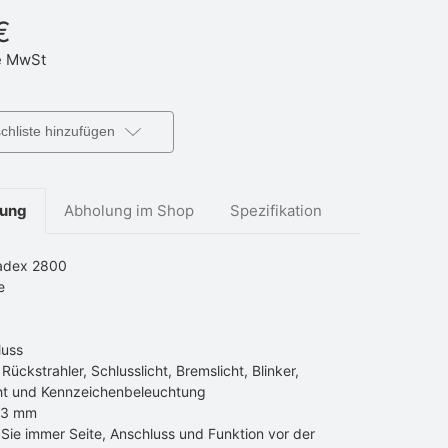
€
 MwSt
hliste hinzufügen
bung
Abholung im Shop
Spezifikation
Radex 2800
e
luss
Rückstrahler, Schlusslicht, Bremslicht, Blinker,
cht und Kennzeichenbeleuchtung
63 mm
Sie immer Seite, Anschluss und Funktion vor der