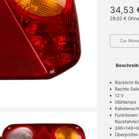
34,53 
29,02 €
Ohne
Zur Wunsc
Beschrei
Rücklicht 
Rechte Seit
12 V
Glühlampe
Kabelansch
Funktionen: 
Rückfahrli
246x149x
Überprüfen 